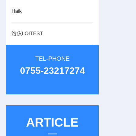
Haik
洛仪LOITEST
TEL-PHONE
0755-23217274
ARTICLE