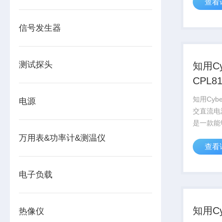
查看
有示波器
二为一的
任何设备直
信号发生器
测试探头
知用Cy
CPL8
流电
知用Cybe
电源
交直流电流
是一款能
流的电流
万用表&功率计&测温仪
查看
100A峰值
CPL8100
电子负载
知用Cy
热像仪