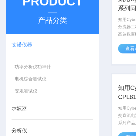
PRODUCT
系列
产品分类
知用Cybe
分流器工
高达数百
安培的功
艾诺仪器
查看
高频电流探
系列）包
这些材料
功率分析仪功率计
下...
电机综合测试仪
知用Cy
安规测试仪
CPL8
流电
示波器
知用Cybe
交直流电流
系列产品
直流和交
分析仪