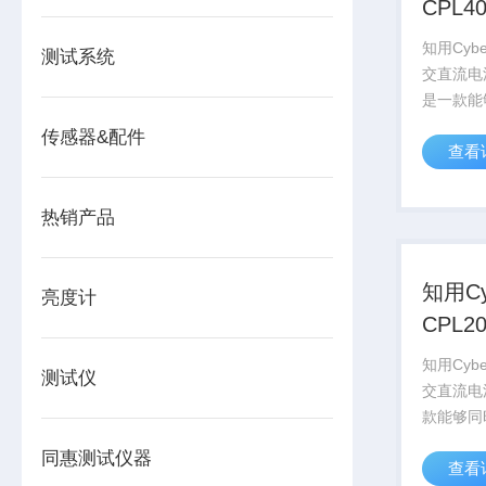
CPL
电流
知用Cybe
测试系统
交直流电
是一款能
流的电流探
传感器&配件
查看
电流最大2
3000A
10kHz(-3d
热销产品
知用Cy
亮度计
CPL
电流
知用Cybe
测试仪
交直流电流
款能够同
电流探头
同惠测试仪器
查看
2000Ar