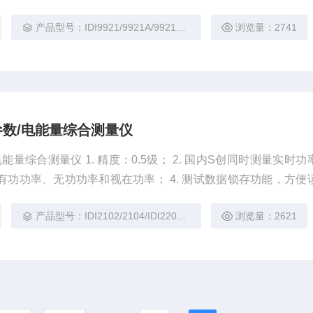
21A : 40A电流量程，变频器、电机类负载专用测试，提供启动电
产品型号：IDI9921/9921A/9921B/9921D
浏览量：2741
: 5A电流量程，LED、低待机功耗专用测试，可以两台组合测试LED
电参数/电能量综合测量仪
0.5级； 2. 国内S创同时测量实时功率和平
产品型号：IDI2102/2104/IDI2202/2204
浏览量：2621
功能，轻松扩展测量量程； 7. 显示亮度和蜂鸣器音量可调，更人性化；