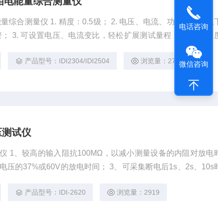
04三相电能量综合测量仪
相电能量综合测量仪 1. 精度：0.5级； 2. 电压、电流、功率可设置
电话咨询
 3. 可设置电压、电流变比，轻松扩展测试量程； 4. 显示亮
.可切换不同的线制； 6. 断电后开机可保持断电前状态； 7. 可
产品型号：IDI2304/IDI2504
浏览量：2730
波特率及地址，实现数据远程传输处理。
微信咨询
电压测试仪
压测试仪 1、较高的输入阻抗100MΩ，以减小测量设备的内阻对放电
压的37%或60V的放电时间； 3、可采集断电后1s、2s、10s
产品型号：IDI-2620
浏览量：2919