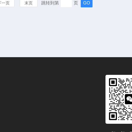
跳转到第
页
下一页
末页