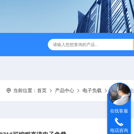
B TDR特性阻抗测试仪
3380/3380P/3380D致茂Chroma 3380/3
当前位置：
首页
产品中心
电子负载
艾维泰科电
在线客服
电话咨询