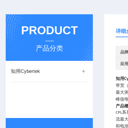
PRODUCT
详细
产品分类
品
应
知用Cybertek
知用
C
带宽
最大
峰值
产品
系
CPL
流最
和电