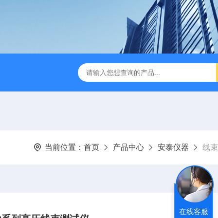
B TDR特性阻抗测试仪
3380/3380P/3380D致茂Chroma 3380/3
当前位置：
首页
产品中心
安泰仪器
线束
在线客服