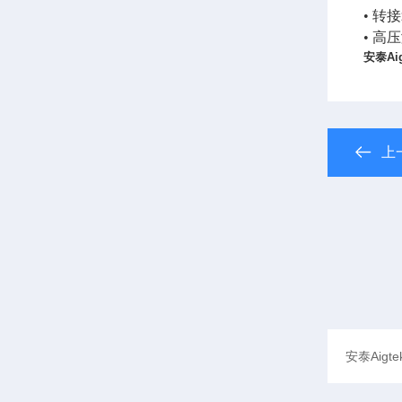
• 转
•
高
压
安泰Ai
上