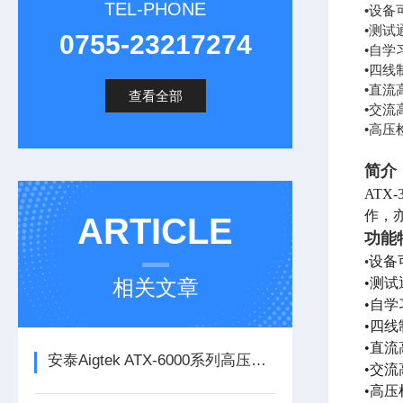
TEL-PHONE
•设
•测试
0755-23217274
•自
•四线
•直流
查看全部
•交流
•高
简介
AT
作，
ARTICLE
功能
设备
•
相关文章
•测试
•自
•四
•直流
安泰Aigtek ATX-6000系列高压线束测试仪
•交流
•高