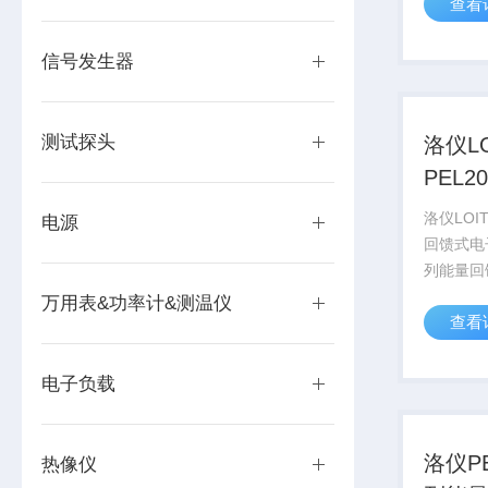
查看
输比为10
20Hz~
54mm，香
信号发生器
测试探头
洛仪LO
PEL2
式电
洛仪LOIT
电源
回馈式电子
列能量回
范围5KW
万用表&功率计&测温仪
查看
80V~2
450A
纹波噪...
电子负载
洛仪PE
热像仪