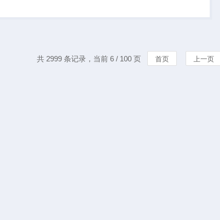
源机柜系统是由纯直
，其高功率密度产...
共 2999 条记录，当前 6 / 100 页
首页
上一页