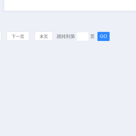
流转换。ACDC 模块主要对不
同的电池进行充放电，支持通
道...
跳转到第
页
下一页
末页