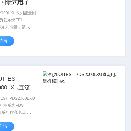
量回馈式电子负
统
2000LXU系列能量回
负载系统PEL
/XU系列能量回馈式负
成在19″机架式或封
详情
中的大功率能量回馈
统。此系统是由能量
载模块组成，其高功
ITEST
000LXU直流电
柜系统
EST PDS2000LXU
机柜系统PDS
/XU系列直流电源，是
9″机架式或封闭式机
详情
功率直流电源系统。