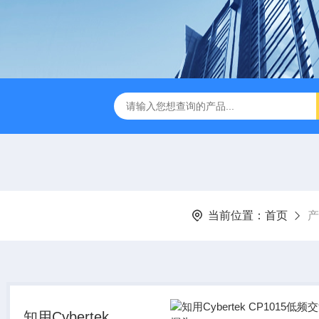
B TDR特性阻抗测试仪
3380/3380P/3380D致茂Chroma 3380/3
当前位置：
首页
产
知用Cybertek