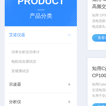
PRODUCT
高频
产品分类
知用 CP
流电流探头
电流探头
直流和交
艾诺仪器
查看
其特点包
快速捕捉
典型精度
功率分析仪功率计
测...
电机综合测试仪
知用Cy
安规测试仪
CP1
流探
示波器
知用Cybe
交流电流探
头用于交
流达到1
分析仪