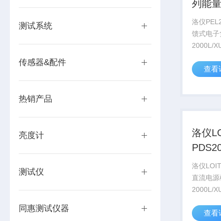
列能
载系
洛仪PEL
测试系统
馈式电子
2000L
载，是集
传感器&配件
查看
闭式机柜
式负载系
回馈式负
热销产品
率密...
洛仪LO
亮度计
PDS2
源机
洛仪LOIT
测试仪
直流电源
2000L
集成在1
同惠测试仪器
查看
柜中的大