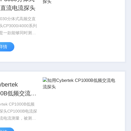
交直流电流探头
3030分体式高频交直
CP3000/4000系列
是一款能够同时测量
流的高频电流探头。
详情
括：高带宽，可准确
电流波形；高精度，
为1%，满足大部分
bertek
000B低频交流电
头
rtek CP1000B低频
头CP1000B电流探
流电流测量，被测电
000A有效值，电流传