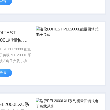
详情
00:1，带宽到
10kHz。钳口直径约
蕉...
ITEST
000L能量回馈
子负载
EST PEL2000L能量
负载PEL 2000L 系
馈式电子负载，功率
~18KW，电压范围
详情
250V，单机电流可达
。具有功率密度高、低
L2000LXU系