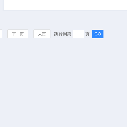
标称值之间连续可调。且具有
限流保护功能及自带一个
5V/3...
跳转到第
页
下一页
末页