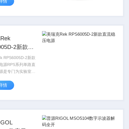
详情
负载电流都可在0和
间连续可调，且具有
功能。电源的稳定度
Rek
005D-2新款直
压电源
 RPS6005D-2新款
电源RPS系列单路直
源是专门为实验室、
产线的使用而设计，
详情
压和输出负载电流都
标称值之间连续可
有限流保护功能。电
GOL