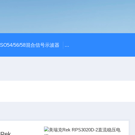
x MSO54/56/58混合信号示波器
ME045/ME085/ME150PC
Rek