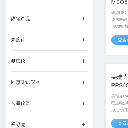
MSO
器解
普源RIG
热销产品
波器解码全
伯德图功
测试曲线
亮度计
查看
通过分析
等参数，
性。
测试仪
美瑞克
同惠测试仪器
RPS6
压电
美瑞克Rek
长盛仪器
稳压电源
源是专门
产线的使
查看
压和输出
福禄克