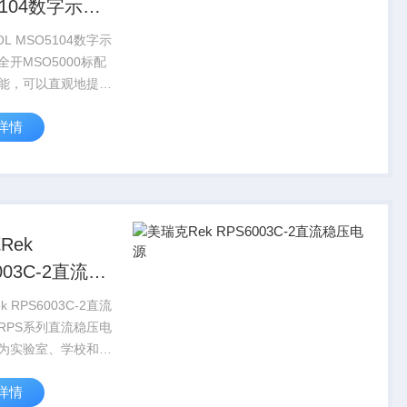
5104数字示波
码全开
OL MSO5104数字示
开MSO5000标配
能，可以直观地提供
及数据，帮助工程师
详情
相位裕度和增益裕度
快捷判断系统稳定
Rek
003C-2直流稳
源
 RPS6003C-2直流
RPS系列直流稳压电
为实验室、学校和生
用而设计，其输出电
详情
负载电流都可在0和