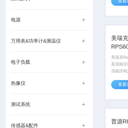
查看
压和输出
标称值之
限流保护
电源
和纹...
美瑞克
万用表&功率计&测温仪
RPS6
流稳
美瑞克Rek
电子负载
直流稳压
流稳压电
学校和生
热像仪
查看
其输出电
可在0和
调，且具
测试系统
源的稳...
普源RI
传感器&配件