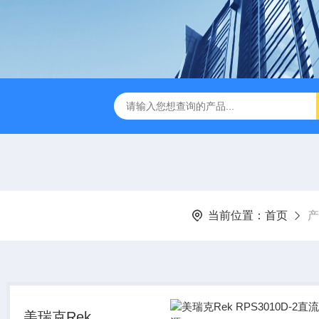
B TDR特性阻抗测试仪
3380/3380P/3380D致茂Chroma 3380/3
当前位置：
首页
产
美瑞克Rek