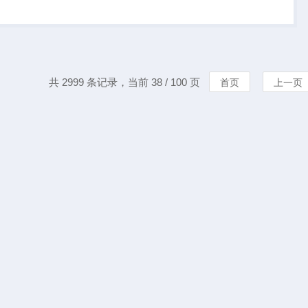
间连续可调。且具有
功能及自带一个
共 2999 条记录，当前 38 / 100 页
首页
上一页