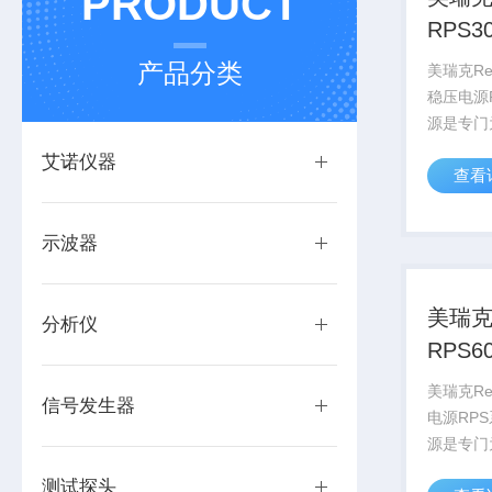
PRODUCT
RPS3
压电
产品分类
美瑞克Rek
稳压电源
源是专门
产线的使
艾诺仪器
查看
压和输出
标称值之
限流保护
示波器
3.3V...
美瑞克
分析仪
RPS6
源
美瑞克Rek
信号发生器
电源RP
源是专门
产线的使
测试探头