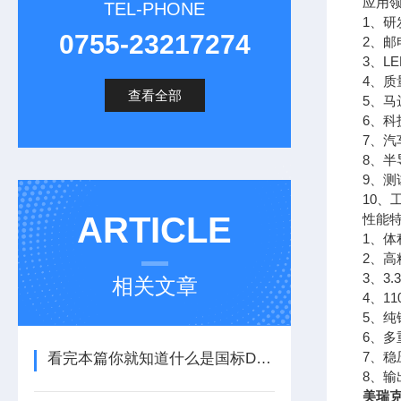
应用
TEL-PHONE
1、
0755-23217274
2、邮
3、L
4、
查看全部
5、马
6、科
7、
8、半
9、测
10、
ARTICLE
性能
1、体
2、
3、3.
相关文章
4、1
5、
6、
7、稳
看完本篇你就知道什么是国标DTMB信号发生器了
8、
美瑞克