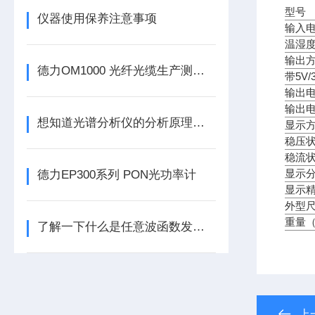
型号
仪器使用保养注意事项
输入
温湿
输出
德力OM1000 光纤光缆生产测试系统仪
带5V
输出
输出
想知道光谱分析仪的分析原理就看看这些吧
显示
稳压
稳流
显示
德力EP300系列 PON光功率计
显示
外型尺
重量（
了解一下什么是任意波函数发生器吧
上