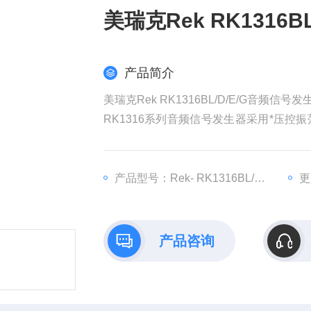
美瑞克Rek RK1316
产品简介
美瑞克Rek RK1316BL/D/E/G音频信号发
RK1316系列音频信号发生器采用*压
码显示、扫频范围可达1：1000以上，
时还设计测试任何型式、尺寸、阻抗之扬声
产品型号：Rek- RK1316BL/D/E/G
更
产品咨询