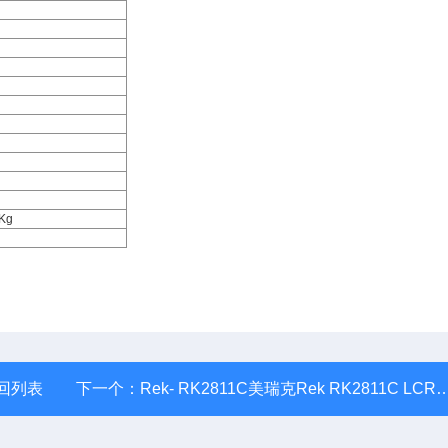
3Kg
回列表
下一个：
Rek- RK2811C美瑞克Rek RK2811C LCR数字电桥