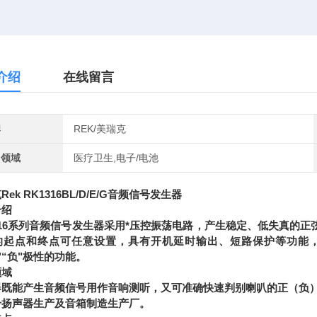
介绍
在线留言
牌
REK/美瑞克
用领域
医疗卫生,电子/电池
ek RK1316BL/D/E/G音频信号发生器
介绍
316系列音频信号发生器采用*压控振荡电路，产生稳定、低失真的正
的起点和终点可任意设置，具有开机延时输出、短路保护等功能
"“负"极性的功能。
领域
器既能产生音频信号用作音响测听，又可准确快速判别喇叭的正（负
合扬声器生产及音箱制造生产厂。