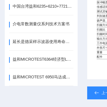
脉冲幅
中国台湾益和6235+6210+7721+6905四合一变压器综合测试系统
传感话
测试灵
判别速
扬声器
介电常数测量仪系列技术方案书
扫频方
扫频比
扫频时
输出方
延长是德采样示波器使用寿命的五大保养技巧
工作电
外形尺
重量
配件
益和MICROTEST6364经济型LCR测试仪
益和MICROTEST 6950马达成品电脑化测试系统
上