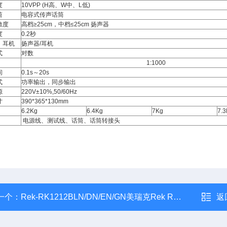
度
10VPP (H高、W中、L低)
筒
电容式传声话筒
敏度
高档≥25cm，中档≤25cm 扬声器
度
0.2秒
、耳机
扬声器/耳机
式
对数
1:1000
间
0.1s～20s
式
功率输出，同步输出
源
220V±10%,50/60Hz
寸
390*365*130mm
6.2Kg
6.4Kg
7Kg
7.
电源线、测试线、话筒、话筒转接头
一个：
Rek-RK1212BLN/DN/EN/GN美瑞克Rek RK1212BLN/D/E/GN音频信号发生器
返