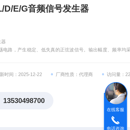
BL/D/E/G音频信号发生器
生器
控振荡电路，产生稳定、低失真的正弦波信号。输出幅度、频率均
扫频的起点和终点可任意设置，具有开机延时输出、短路保护等功
器、耳机、动圈受话器的“正"“负"极性的功能。
新时间：2025-12-22
厂商性质：代理商
访问量：22
13530498700
在线客服
电话咨询