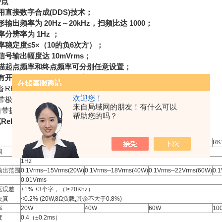
特点
用直接数字合成(DDS)技术；
形输出频率为 20Hz～20kHz，扫频比达 1000；
率分辨率为 1Hz ；
率稳定度≤5×（10的负6次方）；
信号输出幅度达 10mVrms；
扫描起点频率和终点频率可分别任意设置；
具有开机延时输出，短路限流保护功能；
备RK1212系列所有优势；
欢迎您！
自带极性测试仪功能，无需单独购买；
来自局域网的朋友！有什么可以
、自带扬声器、耳机，并可进行电压自由切换。
帮助您的吗？
ek RK1316BL/D/E/G音频信号发生器
RK1316BL
RK1316D
RK1316E
RK
围
20HZ-20KHz
1Hz
输出范围
0.1Vrms--15Vrms(20W)
0.1Vrms--18Vrms(40W)
0.1Vrms--22Vrms(60W)
0.1
0.01Vrms
压误差
±1% +3个字，（f≤20Khz）
失真
<0.2% (20W,8Ω负载,其余不大于0.8%)
率
20W
40W
60W
10
度
0.4（±0.2ms）