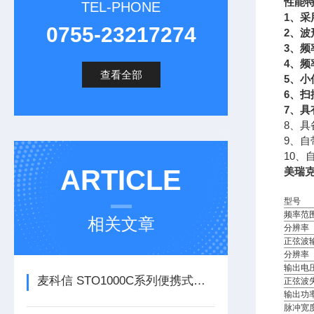
性能
TEL-PHONE
1、采
0755-23217274
2、波
3、频
4、频
查看全部
5、小
6、
7、
8、具
9、
10
ARTICLE
美瑞克R
型号
频率范
相关文章
分辨率
正弦波
分辨率
输出电
麦科信 STO1000C系列便携式智能示波器
正弦波
输出功
脉冲宽