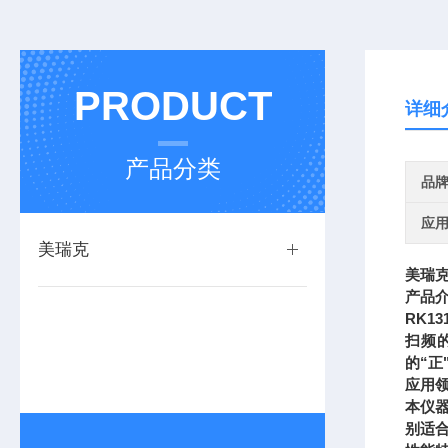
PRODUCT
详细
产品分类
品
应
美瑞克
美瑞克R
产品
RK1
扫频
的“正
应用
本仪
别适