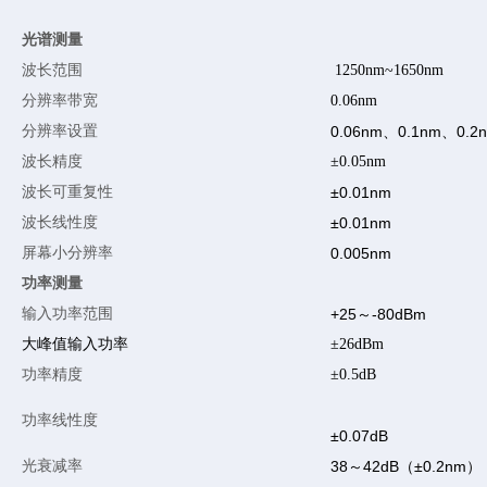
光谱测量
波长范围
1250nm~1650nm
分辨率带宽
0.06nm
分辨率设置
0.06nm、0.1nm、0.
波长精度
±0.05nm
波长可重复性
±0.01nm
波长线性度
±0.01nm
屏幕小分辨率
0.005nm
功率测量
输入功率范围
+25～-80dBm
大峰值输入功率
±26dBm
功率精度
±0.5dB
功率线性度
±0.07dB
光衰减率
38～42dB（±0.2nm）