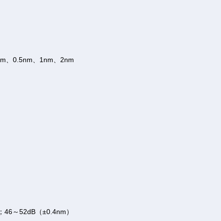
2nm、0.5nm、1nm、2nm
；46～52dB（±0.4nm）