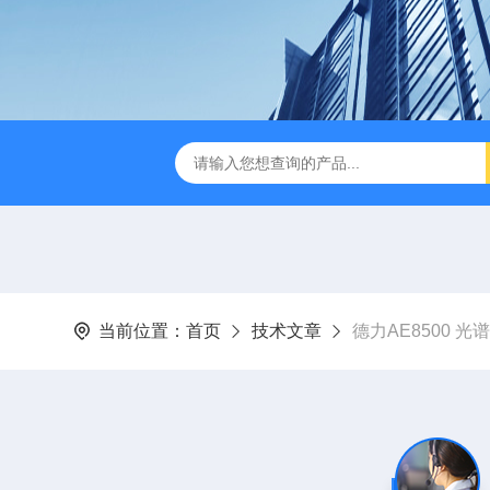
B TDR特性阻抗测试仪
3380/3380P/3380D致茂Chroma 3380/3
当前位置：
首页
技术文章
德力AE8500 光