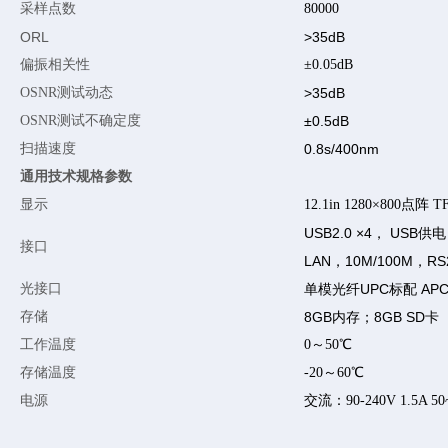
采样点数
80000
ORL
>35dB
偏振相关性
±0.05dB
OSNR测试动态
>35dB
OSNR测试不确定度
±0.5dB
扫描速度
0.8s/400nm
通用技术规格参数
显示
12.1in 1280×800点阵
USB2.0 ×4， USB供电
接口
LAN，10M/100M，R
光接口
单模光纤UPC标配 AP
存储
8GB内存；8GB SD卡
工作温度
0～50℃
存储温度
-20～60℃
电源
交流：90-240V 1.5A 5