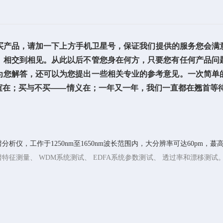
产品，请加一下上方手机卫星号，保证我们提供的服务您会满意
、相交到相见。从此以后不管您身在何方，只要您有任何产品问
为您解答，还可以为您提出一些相关专业的参考意见。一次简单
谊在；买与不买——情义在；一年又一年，我们一直都在翘首等待
仪，工作于1250nm至1650nm波长范围内，大分辨率可达60pm，蕞
）光谱特征测量、 WDM系统测试、 EDFA系统参数测试、 透过率和漂移