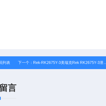
回列表
下一个：
Rek-RK2675Y-3美瑞克Rek RK2675Y-3泄漏电流测试仪
留言