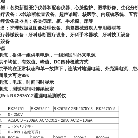
领域
器械：各类新型医疗仪器和配套仪器、心脏监护、医学影像、生化分
治疗设备：X线诊断检查设备、超声诊断、核医学、内窥镜系统、五
护理设备及器具：各类病床、柜、手术椅、床等
设备：护理数据及图像处理设备、康复器械残疾人专用器材等
医疗器械设备：牙科诊断医疗设备、牙科手术器械、牙科技工设备
振设备
特点
漏电流，提供一组供电电源，一组测试时外来电源
提供平均值、有效值、峰值、DC四种检波方式
提供平均在正常状态和单一故障下，连续对地漏电流、外壳漏电流、患
间最大可达99s
漏电流，电压，时间同时显示
漏电流，测试时间可连续设定
Rek RK2675Y-2泄漏电流测试仪
RK2675Y
RK2675Y-1
RK2675Y-2
RK2675Y-3
RK2675Y-5
压
0～250V
流
AC/DC:0～200μA AC/DC:0.2～2mA AC:2～10mA
度
±（5%+3个字）
间
0～99s（连续可调）