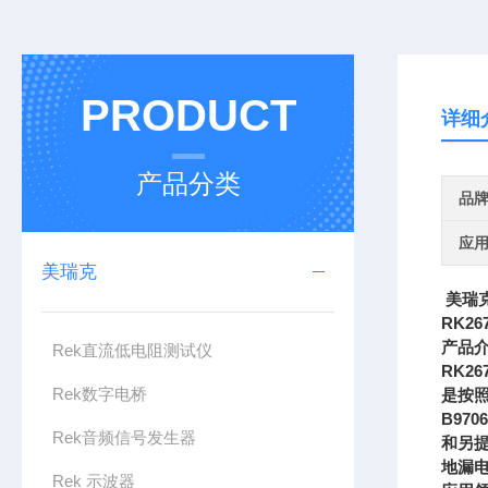
PRODUCT
详细
产品分类
品
应
美瑞克
美瑞克
RK2
产品
Rek直流低电阻测试仪
RK2
Rek数字电桥
是按照
B97
Rek音频信号发生器
和另提
地漏
Rek 示波器