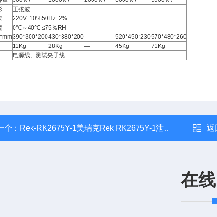
容量
500VA
1000VA
2000VA
3000VA
5000VA
形
正弦波
求
220V 10%50Hz 2%
境
0℃～40℃ ≤75％RH
寸mm
390*300*200
430*380*200
—
520*450*230
570*480*260
11Kg
28Kg
—
45Kg
71Kg
电源线、测试夹子线
一个：
Rek-RK2675Y-1美瑞克Rek RK2675Y-1泄漏电流测试仪
返
在线