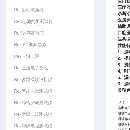
应用
医疗
Rek振动试验机
诊断
医房
ReK电池内阻测试仪
辅助
口腔
ReK数字高压表
磁共
Rek AC变频电源
性能
1、
Rek直流电源
2、
3、
Rek直流电子负载
4、时
5、
Rek多路温度巡检仪
6、
美瑞克
Rek智能电量测试仪
Rek综合安规测试仪
型号
输出电
测试电
Rek泄漏电流测试仪
测试精
测试时
Rek绝缘电阻测试仪