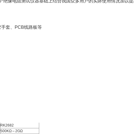
J
*
绝缘电阻测试仪器基础上结合我国众多用户的实际使用情况加以提
手套、PCB线路板等
RK2682
500KΩ～2GΩ