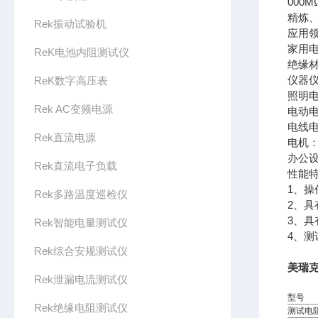
000
精炼
Rek振动试验机
应用
家用
ReK电池内阻测试仪
绝缘
仪器
ReK数字高压表
照明
Rek AC变频电源
电动
电线
Rek直流电源
电机
办公
Rek直流电子负载
性能
1、操
Rek多路温度巡检仪
2、具
3、
Rek智能电量测试仪
4、
Rek综合安规测试仪
美瑞克
Rek泄漏电流测试仪
型号
Rek绝缘电阻测试仪
测试电