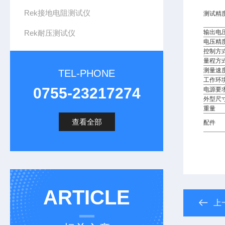
Rek接地电阻测试仪
测试精
Rek耐压测试仪
输出电
电压精
控制方
量程方
测量速
TEL-PHONE
工作环
0755-23217274
电源要
外型尺
重量
查看全部
配件
ARTICLE
上