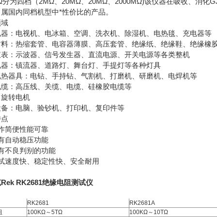
MΩ分为四档（2MΩ、20MΩ、20MΩ、2000MΩ)该仪器在吸收、消化G
、属国内同档机型中*性价比的产品。
领域
电器：电视机、电冰箱、空调、洗衣机、除湿机、电热毯、充电器等
材料：热缩套管、电容器薄膜、高压套管、绝缘纸、绝缘鞋、绝缘橡胶
仪表：示波器、信号发生器、直流电源、开关电源等各类整机
电器：镇流器、道路灯、舞台灯、手提灯等各种灯具
电热器具：电钻、手持钻、气割机、打磨机、研磨机、电焊机等
电缆：高压线、关缆、电缆、硅橡胶电缆等
：旋转电机
设备：电脑、验钞机、打印机、复印件等
特点
作简便性能可靠
有自动稳压功能
具有不良判别的功能
测试速度快、稳定性快、安全耐用
Rek RK2681绝缘电阻测试仪
RK2681
RK2681A
阻
100KΩ～5TΩ
100KΩ～10TΩ