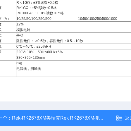
R＜1GΩ：±3%读数+0.5格
度
R≥1GΩ：±5%读数+0.5格
R≥100GΩ ：±10%读数+0.5格
压（V）
10/25/50/100/250/500
10/50/100/250/500/1000
度
±2%
式
模拟电路
式
手动
度
阻性元件：＜0.5秒，容性元件：0.5～10秒
境
0℃～40℃，≤85%RH
求
220V±10%，50Hz/60Hz±5%
寸
380×365×135mm
6kg
电源线，测试线
一个：
Rek-RK2678XM美瑞克Rek RK2678XM接地电阻测试仪
返