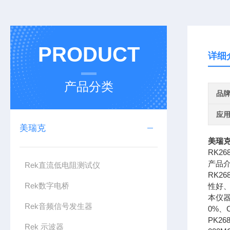
PRODUCT
详细
产品分类
品
应
美瑞克
美瑞克
RK2
产品
Rek直流低电阻测试仪
RK
Rek数字电桥
性好
本仪器
Rek音频信号发生器
0%、
PK2
Rek 示波器