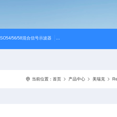
x MSO54/56/58混合信号示波器
ME045/ME085/ME150PC
当前位置：
首页
产品中心
美瑞克
R