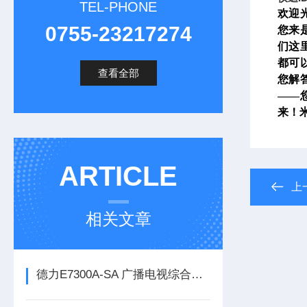
TEL-PHONE
欢迎
0755-23217274
您来
们这
都可
查看全部
您解
——
来！
ARTICLE
上
相关文章
德力E7300A-SA 广播电视综合测试仪（300kHz~3GHz）