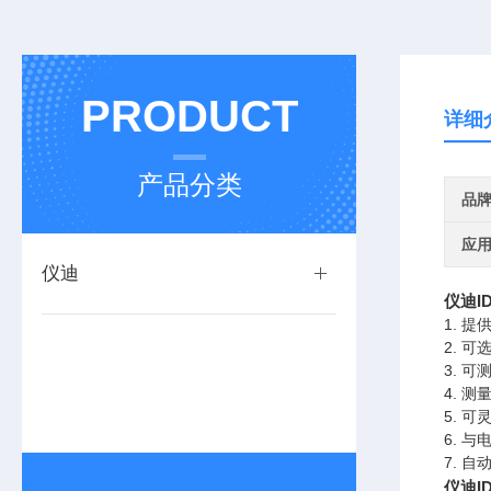
PRODUCT
详细
产品分类
品
应
仪迪
仪迪I
1.
提
2.
可
3.
可
4.
测
5.
可
6.
与
7.
自
仪迪I