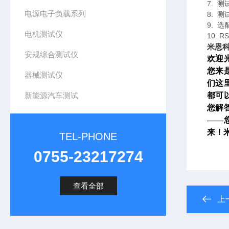
7. 
电源电子负载系列
8. 
9. 
电机测试仪
10.
米恩科
安规综合测试仪
欢迎
您来
器械测试仪
们这
新能源汽车测试
都可
您解
——
来！
TEL-PHONE
0755-23217274
查看全部
上