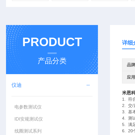
PRODUCT
详细
产品分类
品
应
仪迪
米恩科
1. 符
2. 
电参数测试仪
3. 基
4. 
IDI安规测试仪
5. 
线圈测试系列
6. 