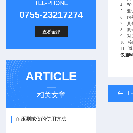
TEL-PHONE
4.
5
5.
测
0755-23217274
6.
内
7.
具
8.
测
查看全部
9.
对
10.
接
11.
适
仪迪M
ARTICLE
相关文章
上
耐压测试仪的使用方法