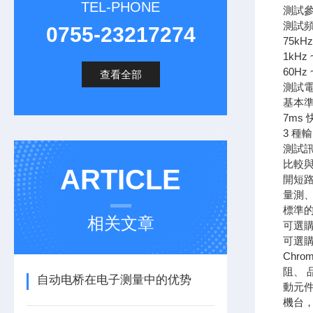
TEL-PHONE
測試參數:
測試頻
0755-23217274
75kHz
1kHz 
60Hz 
查看全部
測試電壓
基本準確
7ms
3 種
測試
比較
ARTICLE
開短
量測
標準的
相关文章
可選購
可選購
Chr
阻、 
自动电桥在电子测量中的优势
動元件
機台，