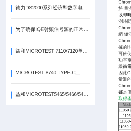
Chr
德力DS2000系列经济型数字电视测试仪
於 
以即
測時
Chr
为了确保IQE射频信号源的正常运行这些事项要注意
縮 
Chr
據的H
益和MICROTEST 7110/7120单相功率电表
可依使
功率
緩衝
MICROTEST 8740 TYPE-C二线式线材测试仪
因此C
量測
Chr
都是 
益和MICROTEST5465/5466/5467变压器测试仪
取得產
Mode
11050
1105
11050
11050-