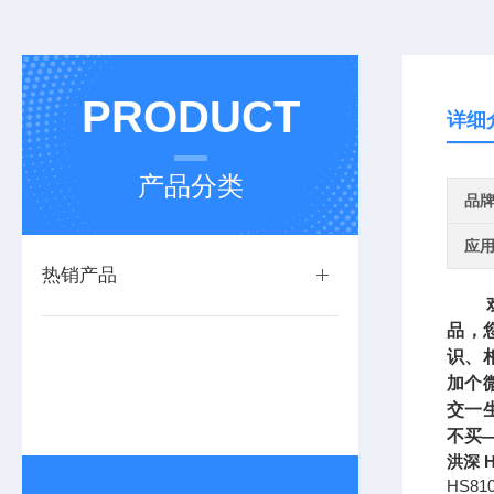
PRODUCT
详细
产品分类
品
应
热销产品
欢迎
品，
识、
加个
交一
不买
洪深 H
HS81