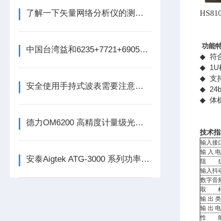
了解一下矢量网络分析仪的测试原理是什么吧
HS81
功能
中国台湾益和6235+7721+6905三合一变压器综合测试系统
符
◆
1
◆
支持
◆
安全使用手持式波表需要注意哪些事项
24
◆
体
◆
德力OM6200 高精度计量级光功率计
技术指
输入接
输 入 
安泰Aigtek ATG-3000 系列功率信号源
阻 
输入抖
数字音
取 
输 出 
输 出 
性 