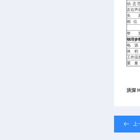
动 态 
左右声
失 
相 位
带 
物理参
电 源
体 积
工作温
重 量
洪深 H
上