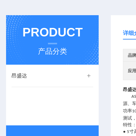
PRODUCT
详细
产品分类
品
应
昂盛达
昂盛达
A
源、
功率
1
测试
特性
●
寸
5