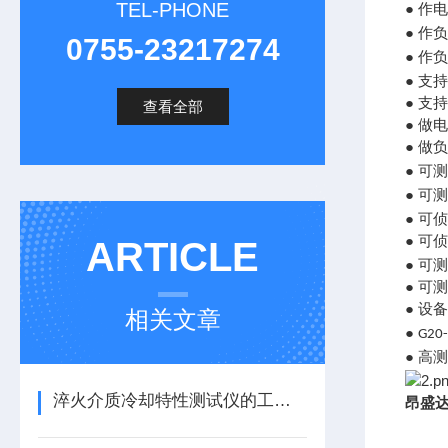
TEL-PHONE
● 作
● 作
0755-23217274
● 作
● 
● 
查看全部
● 
● 做
● 可
● 可
● 可
● 可
ARTICLE
● 可
● 可
● 设
相关文章
●
G20
● 高
淬火介质冷却特性测试仪的工作原理与核心价值
昂盛达