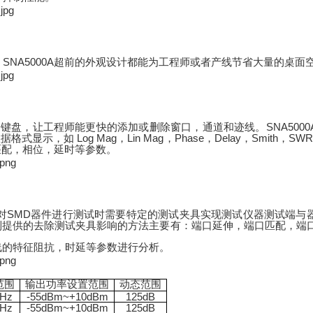
SNA5000A
，
超前的外观设计都能为工程师或者产线节省大量的桌面
SNA5000
和键盘，让工程师能更快的添加或删除窗口，通道和迹线。
Log Mag
Lin Mag
Phase
Delay
Smith
SWR
数据格式显示，如
，
，
，
，
，
匹配，相位，延时等参数。
SMD
对
器件进行测试时需要特定的测试夹具实现测试仪器测试端与
列提供的去除测试夹具影响的方法主要有：端口延伸，端口匹配，端
线的特征阻抗，时延等参数进行分析。
范围
输出功率设置范围
动态范围
Hz
-55dBm~+10dBm
125dB
Hz
-55dBm~+10dBm
125dB