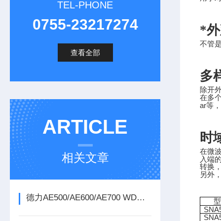
TEL-PHONE
0755-23217274
*
不管
查看全部
多
除开
在多
ar
等，
ARTICLE
时
在微
相关文章
入端
转换
另外
德力AE500/AE600/AE700 WDM光功率计
型
SNA
SNA