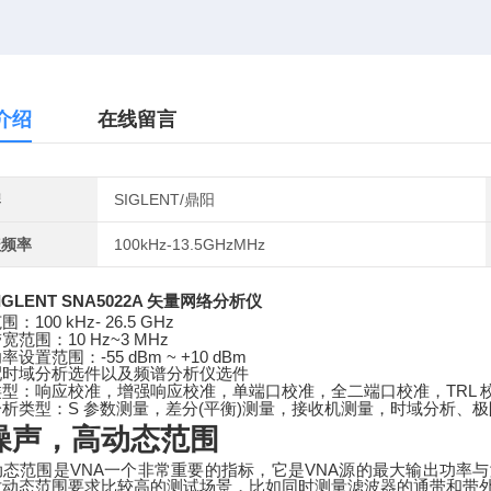
介绍
在线留言
牌
SIGLENT/鼎阳
盖频率
100kHz-13.5GHzMHz
IGLENT SNA5022A 矢量网络分析仪
100 kHz- 26.5 GHz
范围：
10 Hz~3 MHz
带宽范围：
-55 dBm ~ +10 dBm
功率设置范围：
配时域分析选件以及频谱分析仪选件
TRL
类型：响应校准，增强响应校准，单端口校准，全二端口校准，
S
(
)
分析类型：
参数测量，差分
平衡
测量，接收机测量，时域分析、极
噪声，高动态范围
VNA
VNA
动态范围是
一个非常重要的指标，它是
源的最大输出功率与
对动态范围要求比较高的测试场景，比如同时测量滤波器的通带和带