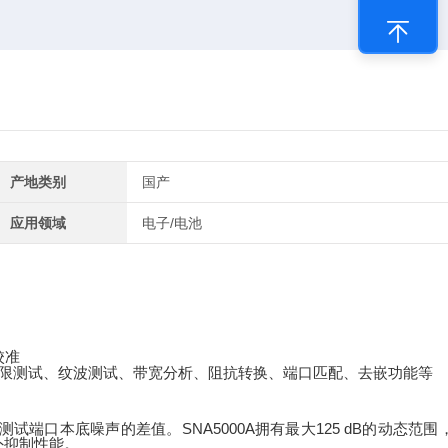
产地类别
国产
应用领域
电子/电池
校准
限测试、纹波测试、带宽分析、阻抗转换、端口匹配、去嵌功能等
SNA5000A
125 dB
测试端口本底噪声的差值。
拥有最大
的动态范围
外抑制性能。