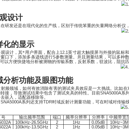
外观设计
是在研发还是在现代化的生产线，区别于传统笨重的矢量网络分析仪
样化的显示
12.1
外观设计，其*用户界面，配合上
英寸超大触摸屏与外接的鼠标
S
个窗口下，添加多条迹线进行
参数测量。并且测量结果，可以多种
可以方便快捷地分析被测物的传输系数，反射系数，驻波比，阻抗
域分析功能及眼图功能
波射频领域，如何有效消除有害的测试夹具效应是一大挑战。比如在
SNA5000A
的转接，导致测试结果中包含了测试夹具的特性。目前
系
，去嵌入，适配器移除等。
SNA5000A
TDR
，
系列还支持
时域反射计测量功能，可在时域对传输
输出频率范围
端口
频率分辨率
分辨率
中频带宽
号
5032A
100kHz-26.5GHz
2
1Hz
0.05dB
10Hz~3M
5022A
100kHz-13.5GHz
2
1Hz
0.05dB
10Hz~3M