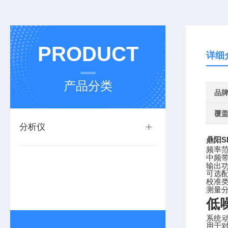
PRODUCT
详细
产品分类
品
覆
分析仪
鼎阳S
频率
中频
输出
可选
校准
测量
低
系统
用于