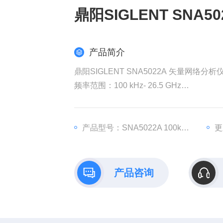
鼎阳SIGLENT SNA
产品简介
鼎阳SIGLENT SNA5022A 矢量网络分析
频率范围：100 kHz- 26.5 GHz
中频带宽范围：10 Hz~3 MHz
输出功率设置范围：-55 dBm ~ +10 dBm
可选配时域分析选件以及频谱分析仪选件
产品型号：SNA5022A 100kHz-13.5GHz
更
校准类型：响应校准，增强响应校准，单端
测量分析类型：S 参数测量，差分(平衡
产品咨询