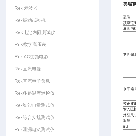
美瑞克
Rek 示波器
型号
Rek振动试验机
频率范
屏幕内
ReK电池内阻测试仪
ReK数字高压表
垂直偏
Rek AC变频电源
Rek直流电源
Rek直流电子负载
水平偏
Rek多路温度巡检仪
校正波
Rek智能电量测试仪
输入阻
外型尺
Rek综合安规测试仪
重量
配件
Rek泄漏电流测试仪