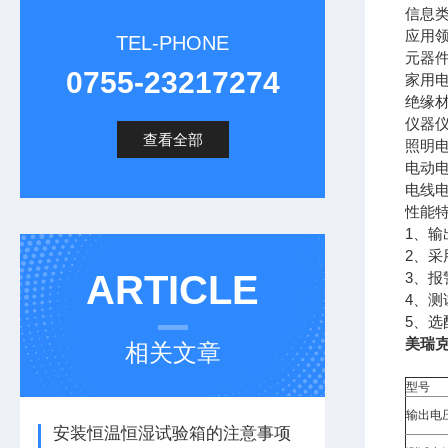
信息类标
应用
TEL-PHONE
元器
0755-23217274
家用
绝缘
仪器
查看全部
照明
电动
电线
性能
1、
2、
ARTICLE
3、
4、
5、选
美瑞克R
相关文章
型号
输出电
安装恒温恒湿试验箱的注意事项