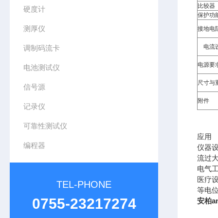
比较器
硬度计
保护功
测厚仪
接地电
电流设
调制码流卡
电源要
电池测试仪
尺寸与
信号源
附件
记录仪
可靠性测试仪
应用
编程器
仪器
流过
电气
医疗
TEL-PHONE
等电
0755-23217274
安柏a