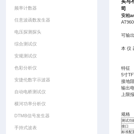
买与
频率计数器
司
安柏a
任意波函数发生器
AT9
电压探测探头
可输出
综合测试仪
本 仪 
安规测试仪
色彩分析仪
特征
5寸T
安捷伦数字示波器
接地
输出
自动电桥测试仪
上限
横河功率分析仪
规格
DTMB信号发生器
测试功
接口
手持式波表
标准配