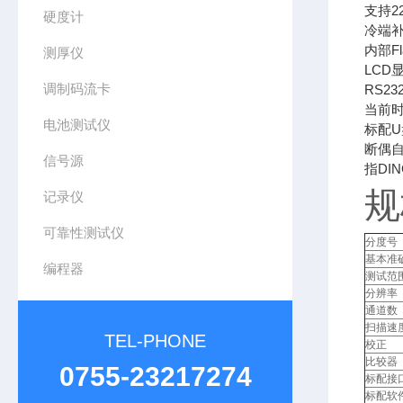
支持2
硬度计
冷端
内部F
测厚仪
LCD
调制码流卡
RS2
当前
电池测试仪
标配U
断偶
信号源
指DI
规
记录仪
可靠性测试仪
分度号
基本准
编程器
测试范
分辨率
通道数
扫描速
TEL-PHONE
校正
比较器
0755-23217274
标配接
标配软