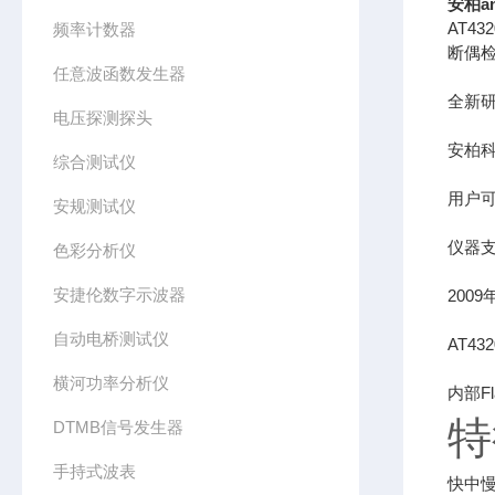
安柏a
AT4
频率计数器
断偶
任意波函数发生器
全新研
电压探测探头
安柏科
综合测试仪
用户
安规测试仪
仪器支
色彩分析仪
安捷伦数字示波器
200
自动电桥测试仪
AT4
横河功率分析仪
内部F
特
DTMB信号发生器
手持式波表
快中