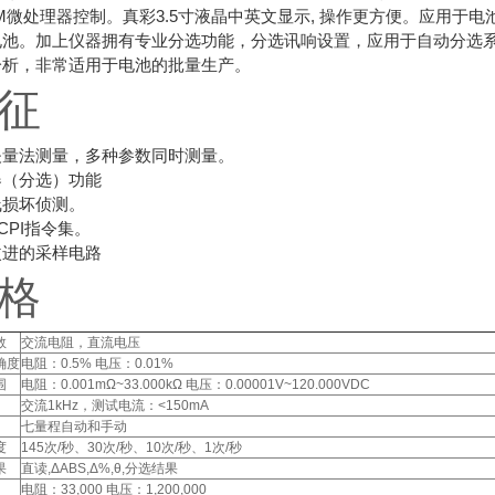
M微处理器控制。真彩3.5寸液晶中英文显示, 操作更方便。应用
电池。加上仪器拥有专业分选功能，分选讯响设置，应用于自动分选系
分析，非常适用于电池的批量生产。
征
矢量法测量，多种参数同时测量。
器（分选）功能
线损坏侦测。
CPI指令集。
改进的采样电路
格
数
交流电阻，直流电压
确度
电阻：0.5% 电压：0.01%
围
电阻：0.001mΩ~33.000kΩ 电压：0.00001V~120.000VDC
交流1kHz，测试电流：<150mA
七量程自动和手动
度
145次/秒、30次/秒、10次/秒、1次/秒
果
直读,ΔABS,Δ%,θ,分选结果
电阻：33,000 电压：1,200,000