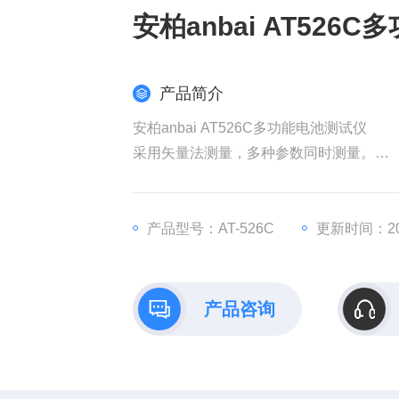
安柏anbai AT526
产品简介
安柏anbai AT526C多功能电池测试仪
采用矢量法测量，多种参数同时测量。
比较器（分选）功能
测试线损坏侦测。
兼容SCPI指令集。
产品型号：AT-526C
更新时间：202
全新改进的采样电路
产品咨询