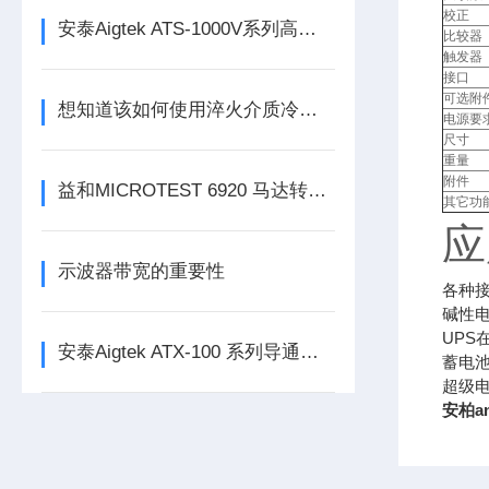
校正
安泰Aigtek ATS-1000V系列高精度基准电压源
比较器
触发器
接口
可选附
想知道该如何使用淬火介质冷却特性测试仪就不要错过本篇
电源要
尺寸
重量
附件
益和MICROTEST 6920 马达转子测试系统
其它功
应
示波器带宽的重要性
各种
碱性
UPS
安泰Aigtek ATX-100 系列导通线束测试仪
蓄电
超级电
安柏a