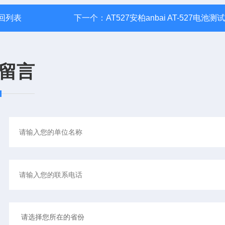
回列表
下一个：
AT527安柏anbai AT-527电池测
留言