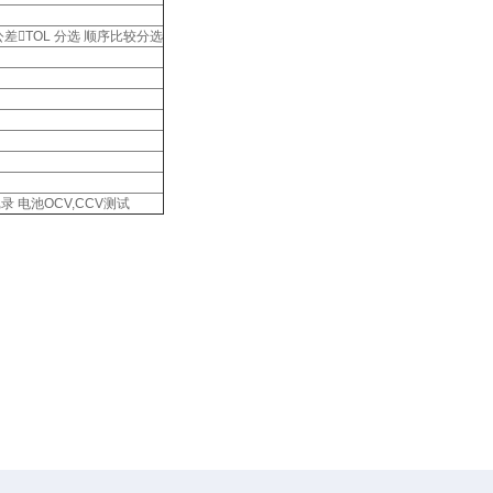
分比公差TOL 分选 顺序比较分选
 电池OCV,CCV测试