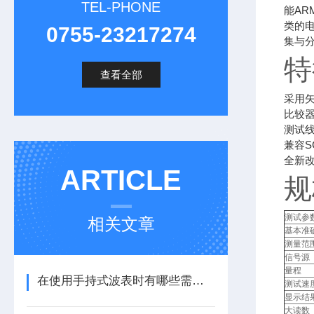
TEL-PHONE
能AR
类的
0755-23217274
集与
特
查看全部
采用
比较
测试
兼容S
全新
ARTICLE
规
测试参
相关文章
基本准
测量范
信号源
量程
在使用手持式波表时有哪些需要注意的呢
测试速
显示结
大读数