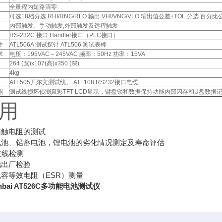
全量程内短路清零
可选18档分选 RHI/RNG/RLO 输出 VHI/VNG/VLO 输出值公差±TOL 分选 百
内部触发、手动触发,外部触发及远程触发
RS-232C 接口 Handler接口（PLC接口）
件
ATL506A 测试探针 ATL506 测试表棒
求
电压：195VAC～245VAC 频率：50Hz 功率：15VA
264 (宽)x107(高)x350 (深)
4kg
ATL505开尔文测试线、 ATL108 RS232接口电缆
能
测试线损坏侦测真彩TFT-LCD显示，键盘锁和数据保持功能内部闪存和U盘数据记录
用
接触电阻的测试
电池、铅蓄电池，锂电池的劣化情况测定及寿命评估
在线检测
池出厂检验
容等效电阻（ESR）测量
nbai AT526C多功能电池测试仪