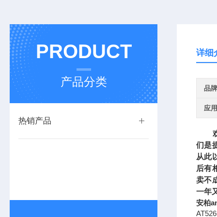
PRODUCT
详细
产品分类
品
应
热销产品
欢迎
们是
从此
后有
卖不
一年
安柏a
AT5