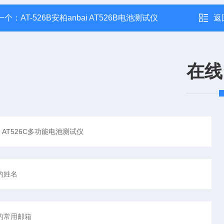
一个：
AT-526B安柏anbai AT526B电池测试仪
返
在线