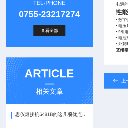
TEL-PHONE
电源
性
0755-23217274
• 数
• 电
查看全部
• 9
• 电
• 外
艾维泰
ARTICLE
上
相关文章
思仪熔接机6481B的这几项优点使其被广泛应用