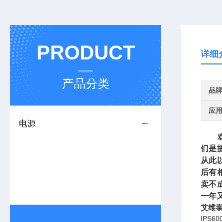
PRODUCT
详细
产品分类
品
应
电源
欢迎
们是
从此
后有
卖不
一年
艾维泰
IPS