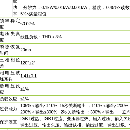
流
功
分辨力：0.1kW/0.01kW/0.001kW，精度：0.45%×读数
率
5%×满量程值
频率稳定
≤0.02%
度
电压失真
线性负载：THD＜3%
度
瞬态恢复
20ms
时间
三相相位
120°±2°
差
相电压波
1.41±0.1
峰系数
源电压效
≤1%
应
负载效应
≤1%
105%＜输出≤110% 15秒关断输出 ；110%＜输出≤200
过载能力
200%＜输出≤300% 2秒关断输出 ；300%＜输出 
IGBT过热、IGBT过流、变压器过热、输入过压、输入欠
保护装置
输出过压、输出欠压、输出缺相、输出过流、输出过载、