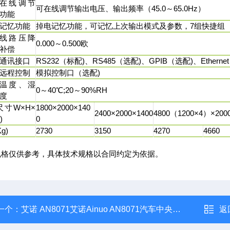
在线调节
可在线调节输出电压、输出频率（45.0～65.0Hz）
功能
记忆功能
掉电记忆功能，可记忆上次输出模式及参数，7组快捷组
线路压降
0.000～0.500欧
补偿
通讯接口
RS232（标配)、RS485（选配)、GPIB（选配)、Etherne
远程控制
模拟控制口（选配)
温度、湿
0～40℃;20～90%RH
度
寸W×H×
1800×2000×140
2400×2000×1400
4800（1200×4）×200
)
0
g)
2730
3150
4270
4660
规格仅供参考，具体技术规格以合同约定为依据。
一个：
艾诺 AN8071艾诺Ainuo AN8071汽车中央控制盒老化系统
返