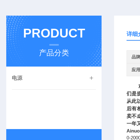
PRODUCT
详细
产品分类
品
应
电源
欢迎
们是
从此
后有
卖不
一年
Ainu
0-2