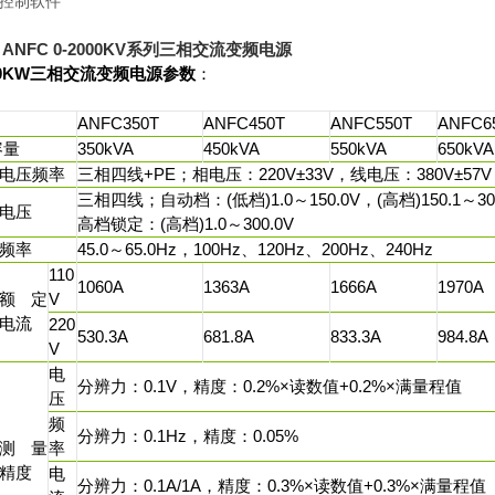
控制软件
o ANFC 0-2000KV系列三相交流变频电源
000KW三相交流变频电源参数
：
ANFC350T
ANFC450T
ANFC550T
ANFC6
容量
350kVA
450kVA
550kVA
650kVA
电压频率
三相四线+PE；相电压：220V±33V，线电压：380V±57V；频
三相四线；自动档：(低档)1.0～150.0V，(高档)150.1～30
电压
高档锁定：(高档)1.0～300.0V
频率
45.0～65.0Hz，100Hz、120Hz、200Hz、240Hz
110
1060A
1363A
1666A
1970A
额定
V
电流
220
530.3A
681.8A
833.3A
984.8A
V
电
分辨力：0.1V，精度：0.2%×读数值+0.2%×满量程值
压
频
分辨力：0.1Hz，精度：0.05%
测量
率
精度
电
分辨力：0.1A/1A，精度：0.3%×读数值+0.3%×满量程值