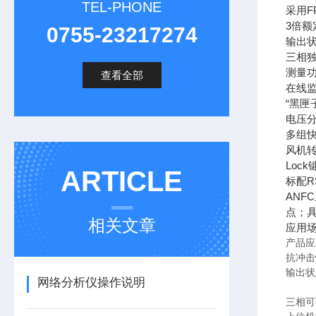
TEL-PHONE
采用F
3倍额
0755-23217274
输出
三相
测量
查看全部
在线
“黑匣
电压分档
多组
风机
Loc
ARTICLE
标配R
ANF
点；
相关文章
应用
产品应
抗冲击
输出状
网络分析仪操作说明
三相可