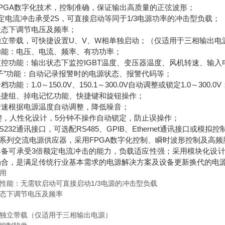
PGA数字化技术，控制准确
，保证输出高质量的正弦波形；
定电流冲击承受2S，可直接启动等同于1/3电源功率的冲击型负载；
状态下调节电压及频率；
独立带载，可快捷设置U、V、W相单独启动；（仅适用于三相输出电
功能：电压、电流、频率、有功功率；
监控功能：输出状态下监控IGBT温度、变压器温度、风机转速、输入
子”功能：自动记录报警时的电源状态、报警代码等；
功能：1.0～150.0V、150.1～300.0V自动调整或锁定1.0～300.0V
快捷组、掉电记忆功能、快捷键和旋钮操作；
转速根据电源温度自动调整，降低噪音；
k键，人性化设计，5分钟不操作自动锁定，防止误操作；
S232通讯接口，可选配RS485、GPIB、Ethernet通讯接口或模拟
C系列交流电源供应器，采用FPGA数字化控制、瞬时波形控制及高频
具备可承受3倍额定电流冲击的能力，负载适应性强；采用模块化设
场合，是满足传统行业基本需求的电源解决方案及设备更新换代的电
用
性能：无需软启动可直接启动1/3电源的冲击型负载
态下调节电压及频率
独立带载（仅适用于三相输出电源）