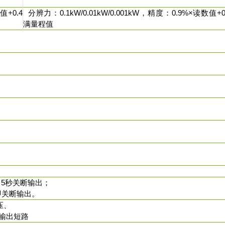
值+0.4
分辨力：0.1kW/0.01kW/0.001kW，精度：0.9%×读数值+0
满量程值
% 5秒关断输出；
立即关断输出。
压、
输出短路