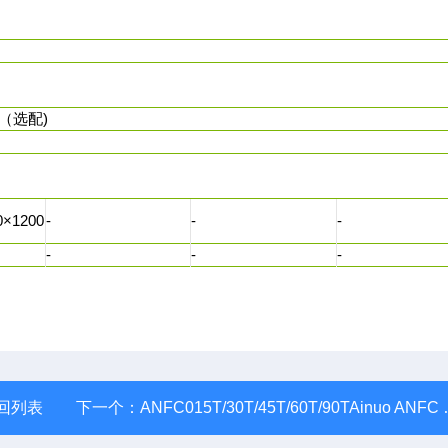
t（选配)
0×1200
-
-
-
-
-
-
回列表
下一个：
ANFC015T/30T/45T/60T/90TAinuo ANFC 0-240KV系列三相交流变频电源