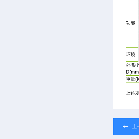
功能
环境
外形尺
D(mm
重量(K
上述
上