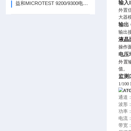
输入I
益和MICROTEST 9200/9300电源测试系统
外置
大器
输出
输出接
液晶
操作
电压
外置
值。
监测口
1/1
AT
通道
波形
功率：
电流：
带宽：