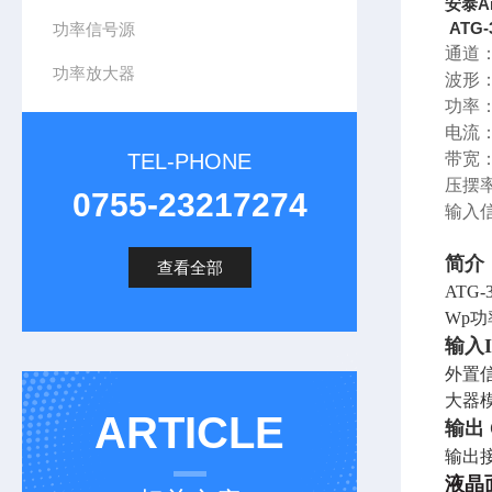
安泰Ai
ATG
功率信号源
通道
功率放大器
波形
功率：
电流
TEL-PHONE
带宽：
压摆率
0755-23217274
输入
简介
查看全部
AT
Wp
输入I
外置
大器
ARTICLE
输出
输出接
液晶