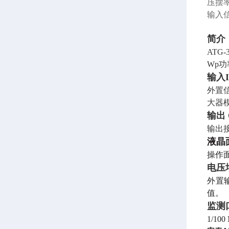
压摆率
输入
简介
AT
Wp
输入I
外置
大器
输出
输出接
液晶
操作
电压
外置
值。
监测口
1/1