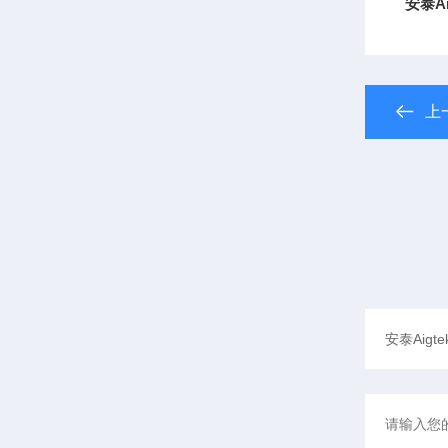
安泰Ai
上