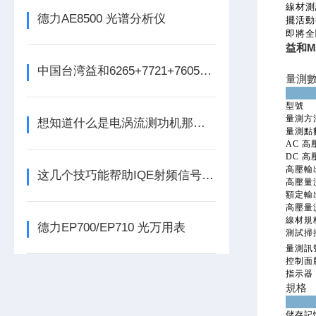
線材測
德力AE8500 光谱分析仪
擺活動
即將全
益和M
中国台湾益和6265+7721+7605三合一变压器综合测试系统
量測
型號
量測方
想知道什么是电涡流测功机那就不妨看看本篇吧
量測點
AC 高
DC 高
高壓輸
这几个技巧能帮助IQE射频信号源的数据更精确
高壓量
額定輸
高壓量
線材規
德力EP700/EP710 光万用表
測試掃
量測訊
控制面
指示器
規格
儲存記