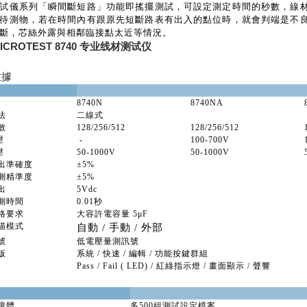
試儀系列「瞬間斷短路」功能即搖擺測試，可設定測定時間的秒數，線
待測物，若在時間內有跟原先短斷路表有出入的點位時，就會判端是不
斷，芯絲外露與相鄰臨接點太近等情況。
ICROTEST 8740 专业线材测试仪
數據
8740N
8740NA
法
二線式
數
128/256/512
128/256/512
壓
-
100-700V
壓
50-1000V
50-1000V
出準確度
±5%
測精準度
±5%
出
5Vdc
測時間
0.01秒
格要求
大容許電容量 5μF
描模式
自動 / 手動 / 外部
號
低電壓量測訊號
版
系統 / 快速 / 編輯 / 功能按鍵群組
Pass / Fail ( LED) / 紅綠指示燈 / 畫面顯示 / 聲響
憶體
多500組測試設定檔案