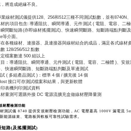
疵，將造成絕緣不良。
0專業線材測試儀提供128、256和512三種不同測試點數，並有8740
材的項目包含: 導通阻抗、瞬間導通、元件測試 ( 電阻、電容、二極體 )、
瞬間斷短路(亦即線材搖擺測試)、快速瞬間斷路、短斷路端點判斷及單邊測試。
ote等介面。
用在各種線材、連接器、及連接器與線材結合的成品，滿足各式線材
 128/256/512 點數
定檔案數達 500 組以上
目：導通阻抗、瞬間導通、元件測試 ( 電阻、電容、二極體 )、安規測試 
路、快速瞬間斷路、短斷路端點判斷及單邊測試
 ( 多組產品測試 )：標準 4 個 / 擴充後 14 個
 Host 接口可存測試檔案和結果，與更新軟體
接印表機列印測試資料
材量測可選購外接 DC 電源流擴充盒做線材壓降量測
規耐壓檢測功能
材測試儀 8740 提供安規耐壓檢測功能，AC 電壓蕞高 1000V 漏電流 5
新能源線束、電路板與軟板可靠性試驗需求。
短路(及搖擺測試)