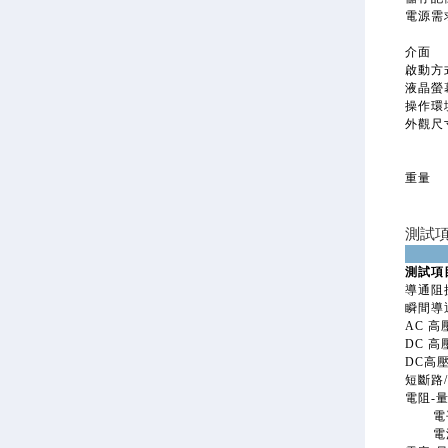
電源需
介面
啟動方
液晶螢
操作環
外觀尺寸
重量
測試
測試項
導通阻
瞬間導
AC 
DC 
DC高
短斷路
電阻-
電平
電流