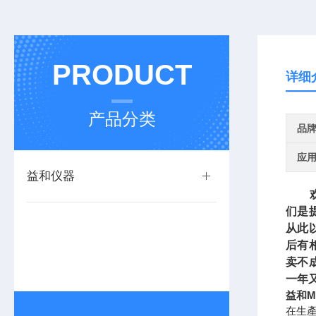
PRODUCT
详细
产品分类
品
应
益和仪器
欢迎
们是
从此
后有
卖不
一年
益和M
在生