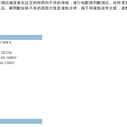
材測試儀器會在設定的時間內不停的掃描，進行短斷路判斷測試，此時需
良品。瞬間斷短路不良的原因大致是接點冷焊，端子與接點箝夾太鬆，接
8740FA
128/256
100-1000V
50-1500V