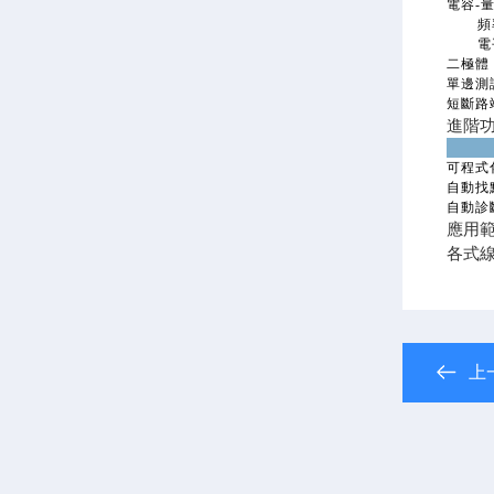
電容-
頻率
電平
二極體
單邊測
短斷路
進階
可程式
自動找
自動診
應用
各式
上