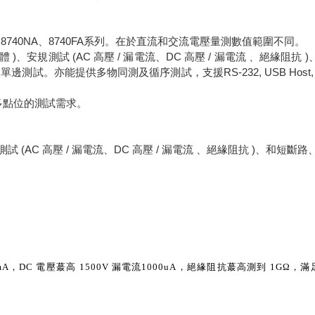
N、8740NA、8740FA系列。在於直流和交流電壓量測數值範圍不同。
安規測試 (AC 高壓 / 漏電流、DC 高壓 / 漏電流 、絕緣阻抗 )
亦能提供多物同測及循序測試，支援RS-232, USB Host, Pri
多點位的測試需求。
(AC 高壓 / 漏電流、DC 高壓 / 漏電流 、絕緣阻抗 )、和短斷路
mA，DC 電壓蕞高 1500V 漏電流1000uA，絕緣阻抗蕞高測到 1GΩ，