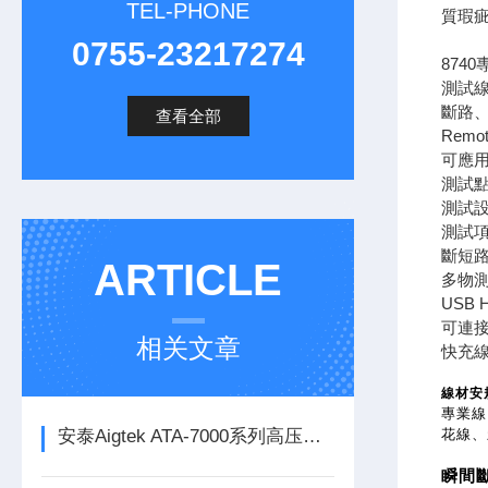
TEL-PHONE
質瑕
0755-23217274
874
測試線
斷路、
查看全部
Rem
可應
測試點數
測試設
測試項
斷短
ARTICLE
多物測試
USB
可連
相关文章
快充線
線材安
專業線
安泰Aigtek ATA-7000系列高压放大器
花線、
瞬間斷