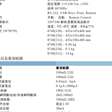
求
固定電壓 115/230 Vac ±10%
頻率 60/50Hz
RS-232, USB Host, Print, Remote
式
手動、 自動、 Remote Control
幕顯示
320*240 解析度圖形液晶顯示
境
溫度：0℃-40℃ 濕度：RH≦75%
 (W*H*D)
8740(128) - 435x145x406 mm
8740(256) - 435x145x406 mm
8740(512) - 435x190x406 mm
8740(128) - 8.44 kg
8740(256) - 9.3 kg
8740(512) - 14 kg
項目及量測範圍
目
量測範圍
抗
100mΩ-52Ω
通
100mΩ-52Ω
高壓漏電流
0.01mA -5mA
高壓漏電流
0.1µA-1000µA
壓絕緣
1MΩ-1GΩ
/瞬間斷短路/快速瞬間斷路
2kΩ-100kΩ
量測範圍
100mΩ-2MΩ
信號
固定2.4V
信號
30mA