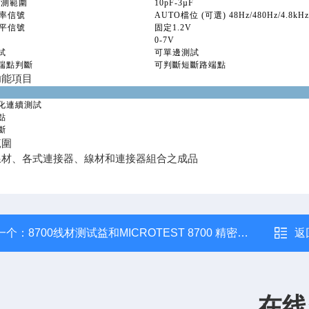
量測範圍
10pF-3µF
信號
AUTO檔位 (可選) 48Hz/480Hz/4.8kHz
信號
固定1.2V
0-7V
試
可單邊測試
端點判斷
可判斷短斷路端點
功能項目
化連續測試
點
斷
範圍
線材、各式連接器、線材和連接器組合之成品
一个：
8700线材测试益和MICROTEST 8700 精密四线式线材测试仪
返
在线