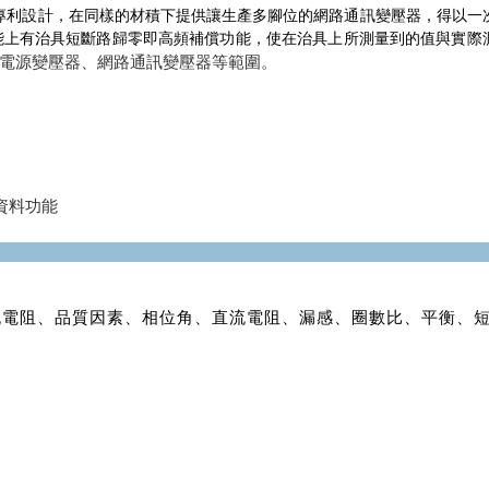
。採用創新專利設計，在同樣的材積下提供讓生產多腳位的網路通訊變壓器，得以一
能上有治具短斷路歸零即高頻補償功能，使在治具上所測量到的值與實際
電源變壓器、網路通訊變壓器等範圍。
存取資料功能
流電阻、品質因素、相位角、直流電阻、漏感、圈數比、平衡、