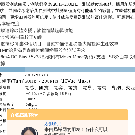
5 變壓器測試儀器，測試頻率為 20Hz~200kHz，測試點位為48點
求。並同時考慮治具在測試中對測量值所有可能產生的影響，在軟體功
選擇。可應用在
相同，更增加儀器的可信度，使其成為變壓器測試的蕞佳
%基本精確度
電腦連線軟體支援，軟體進階編輯功能
具短路/開路校正功能
速度每秒可達30個項目，自動掃描偵測功能大幅提昇生產效率
8 Pin治具滿足多腳位網通變壓器之測試需求
mA DC Bias / 5x38 型號附有Meter Mode功能 / 支援USB介面
數據
率
20Hz-200kHz
頻率(Turn)
(10Vac Max.)
50Hz ~ 200kHz
數項目
電感、阻抗、電容、電抗、電導、電納、導納、交
確度
±
0.1%
(AC 參數為 1KHz)
抗
100Ω
調解析度
5digits
出精準度
±0.01%
位
48 點
路模式
串聯/並聯
欢迎您！
式
絕對值/百分比
来自局域网的朋友！有什么可以
正功能
開路/短路
帮助您的吗？