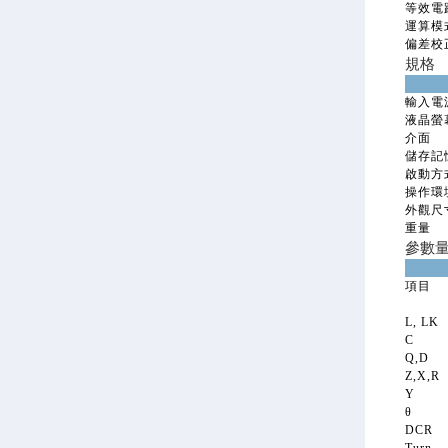
等效電
運算模
偏差校
規格
輸入電
液晶螢
介面
儲存記
啟動方
操作環
外觀尺寸
重量
參數
項目
L, LK
C
Q,D
Z,X,R
Y
θ
DCR