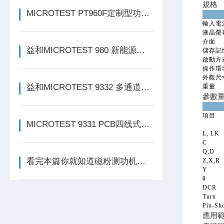
規格
MICROTEST PT960F定制型功能自动测试系统
輸入電
液晶螢
介面
益和MICROTEST 980 新能源充电桩测试系统
儲存記
啟動方
操作環
外觀尺寸
益和MICROTEST 9332 多通道线圈阻抗测试仪
重量
參數
項目
MICROTEST 9331 PCB四线式导通耐压测试仪
L, LK
C
Q,D
看完本篇你就知道磁粉测功机的特性有哪些了
Z,X,R
Y
θ
DCR
Turn
Pin-Sho
應用