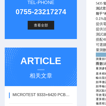
TEL-PHONE
543
測試需
0755-23217274
幾乎*
0.1
提供
查看全部
提供治
測試
搭配4
可選購8
量測
ARTICLE
測量頻
圈數比
量測參
基本精
相关文章
輸出阻
頻率微
頻率輸
測試點
MICROTEST 9333+6420 PCB线圈微短路测试仪
等效電
運算模
偏差校