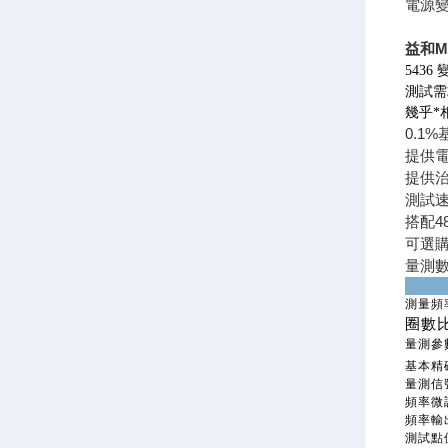
電源
益和M
543
測試需
幾乎*
0.1
提供
提供治
測試
搭配4
可選購8
量測
測量頻
圈數比
量測參
基本精
量測信
頻率微
頻率輸
測試點