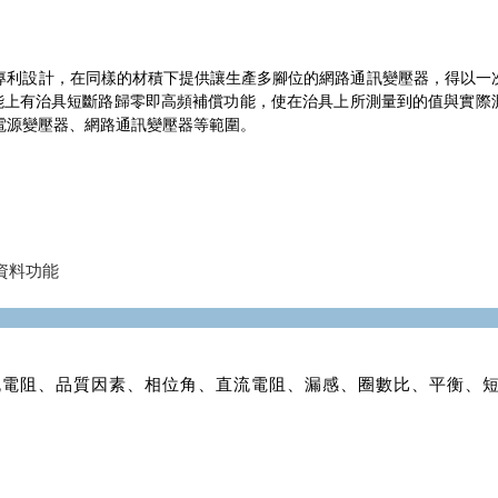
。採用創新專利設計，在同樣的材積下提供讓生產多腳位的網路通訊變壓器，得以一
能上有治具短斷路歸零即高頻補償功能，使在治具上所測量到的值與實際
電源變壓器、網路通訊變壓器等範圍。
存取資料功能
流電阻、品質因素、相位角、直流電阻、漏感、圈數比、平衡、