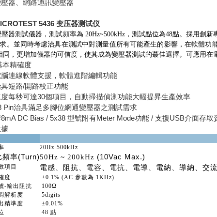
變壓器、網路通訊變壓器
ICROTEST 5436 变压器测试仪
6 變壓器測試儀器，測試頻率為 20Hz~500kHz，測試點位為48點
求。並同時考慮治具在測試中對測量值所有可能產生的影響，在軟體功
相同，更增加儀器的可信度，使其成為變壓器測試的蕞佳選擇。可應用在
%基本精確度
電腦連線軟體支援，軟體進階編輯功能
具短路/開路校正功能
速度每秒可達30個項目，自動掃描偵測功能大幅提昇生產效率
8 Pin治具滿足多腳位網通變壓器之測試需求
mA DC Bias / 5x38 型號附有Meter Mode功能 / 支援USB介面
數據
率
20Hz-500kHz
頻率(Turn)
(10Vac Max.)
50Hz ~ 200kHz
數項目
電感、阻抗、電容、電抗、電導、電納、導納、交
確度
±
0.1%
(AC 參數為 1KHz)
號-輸出阻抗
100Ω
調解析度
5digits
出精準度
±0.01%
位
48 點