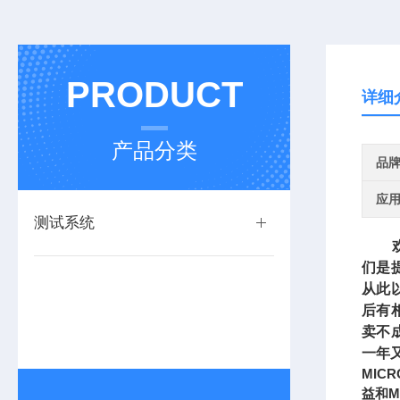
PRODUCT
详细
产品分类
品
应
测试系统
欢迎
们是
从此
后有
卖不
一年
MICR
益和M