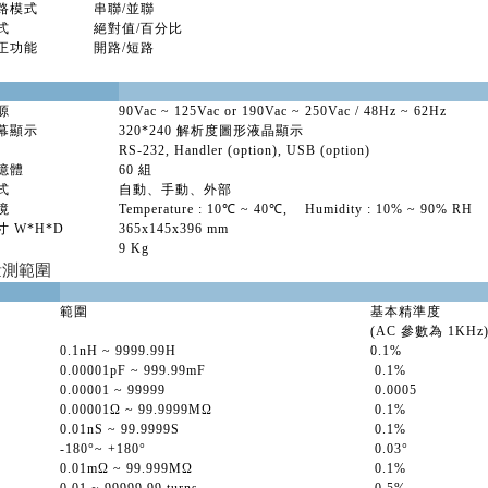
路模式
串聯/並聯
式
絕對值/百分比
正功能
開路/短路
源
90Vac ~ 125Vac or 190Vac ~ 250Vac / 48Hz ~ 62Hz
幕顯示
320*240
解析度圖形液晶顯示
RS-232, Handler (option), USB (option)
憶體
60 組
式
自動、手動、外部
境
Temperature : 10
℃
~ 40
℃
, Humidity : 10% ~ 90% RH
 W*H*D
365x145x396 mm
9 Kg
量測範圍
範圍
基本精準度
(AC 參數為 1KHz
0.1nH ~ 9999.99H
0.1%
0.00001pF ~ 999.99mF
0.1%
0.00001 ~ 99999
0.0005
0.00001Ω ~ 99.9999MΩ
0.1%
0.01nS ~ 99.9999S
0.1%
-180°~ +180°
0.03°
0.01mΩ ~ 99.999MΩ
0.1%