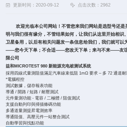
更新时间：2020-09-12
点击次数：2962
欢迎光临本公司网站！不管您来我们网站是选型号还是买
明与我们很有缘分，不管结果如何，让我们从这里开始相识
卫星备用，以后有相关问题发一条信息给我们，我们就可以
——您今天下单；不合适——您改天下单；来与不来——友
限公司
益和MICROTEST 980 新能源充电桩测试系统
採用四線式量測阻值滿足汽車線束低阻 1mΩ 要求 ‒ 多 72 通道
*電腦程控
測試數據，儲存報表功能
導通 / 開路 / 短路 / 耐壓測試
元件量測功能 - 電容 / 二極體 / 阻值測試
支援自動列印與掃描條碼功能
多通道量測提昇電測效率
導通阻值、高壓元件一站整合測試
自動學習與找點功能