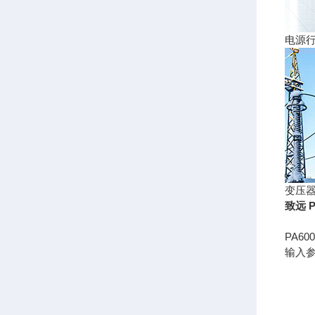
电源
变压
致远 
PA6
输入