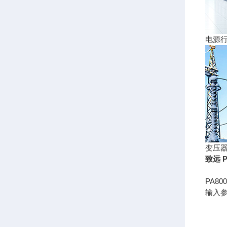
电源
变压
致远 
PA8
输入