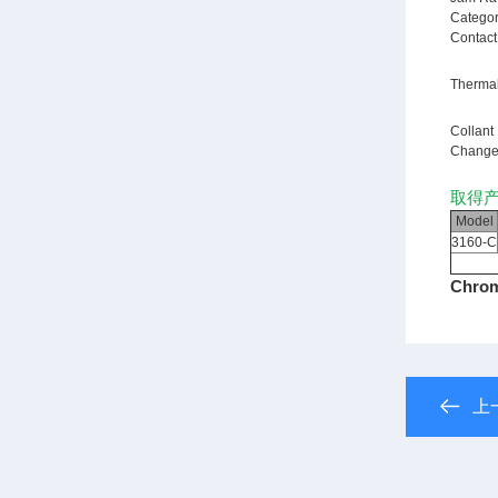
Catego
Contact
Therma
Collant
Changeo
取得产
Model
3160-C
Chr
上