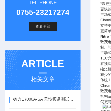
TEL-PHONE
*温控技
更快的 i
0755-23217274
主动
Cham
支持更多
查看全部
更简单
Nitr
致茂电
制。与
主动
TEC
ARTICLE
在预
缩短机
减少的
相关文章
传统 L
Chro
致茂电
机构及
德力E7000A-SA 天馈频谱测试仪（4.4GHz）
C)更可