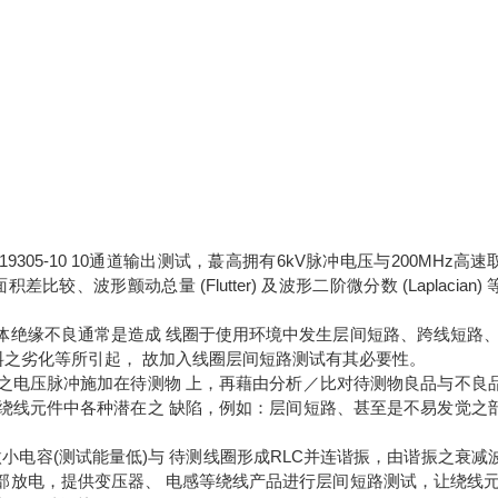
9305-10 10通道输出测试，蕞
高
拥有6kV脉冲电压与200MHz高速
波形颤动总量 (Flutter) 及波形二阶微分数 (Laplacian) 
体绝缘不良通常是造成 线圈于使用环境中发生层间短路、跨线短路、
之劣化等所引起， 故加入线圈层间短路测试有其必要性。
之电压脉冲施加在待测物 上，再藉由分析／比对待测物良品与不良
绕线元件中各种潜在之 缺陷，例如：层间短路、甚至是不易发觉之
之微小电容(测试能量低)与 待测线圈形成RLC并连谐振，由谐振之衰减
部放电，提供变压器、 电感等绕线产品进行层间短路测试，让绕线元