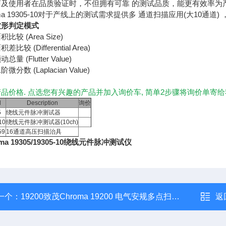
商及使用者在品质验证时，不但拥有可靠 的测试品质，能更有效率为
oma 19305-10对于产线上的测试需求提供多 通道扫描应用(大10
波形判定模式
比较 (Area Size)
比较 (Differential Area)
量 (Flutter Value)
微分数 (Laplacian Value)
品价格. 点选您有兴趣的产品并加入询价车, 简单2步骤将询价单寄给
l
Description
询价
5
绕线元件脉冲测试器
10
绕线元件脉冲测试器(10ch)
59
16通道高压扫描治具
oma 19305/19305-10绕线元件脉冲测试仪
一个：
19200致茂Chroma 19200 电气安规多点扫描测试仪
返