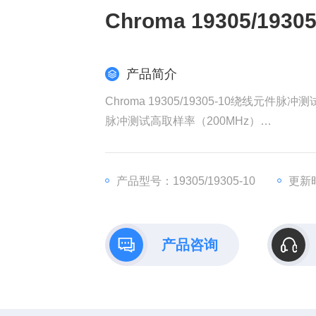
Chroma 19305/1
产品简介
Chroma 19305/19305-10绕线元件脉冲
脉冲测试高取样率（200MHz）
6kV 可程式脉冲测试
崩溃电压分析
高速测试
产品型号：19305/19305-10
更新时
单机大10通道扫描测试（19305-10）
可选配外接高压扫描治具（40ch max.）
产品咨询