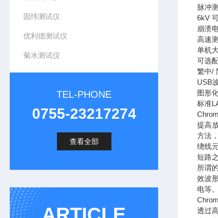
脉冲测
固纬测试仪
6kV
崩溃
优利德测试仪
高速
单机大1
菊水测试仪
可选配
繁中/
USB
图形
TEL-PHONE
标准LA
0755-23217274
Chr
提高放
方法
查看全部
绕线
短路
所谓
效波
电等
Chr
ARTICLE
透过