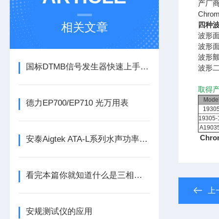
产厂
Chr
相关文章
四种
波形面积
波形面积差
波形颤动总
国标DTMB信号发生器快速上手：PN420/595/945三种帧头怎么选
波形二阶
取得产
Mode
德力EP700/EP710 光万用表
1930
19305-
A1903
Chr
安泰Aigtek ATA-L系列水声功率放大器
看完本篇你就知道什么是三相功率分析仪了
上
安规测试仪的应用