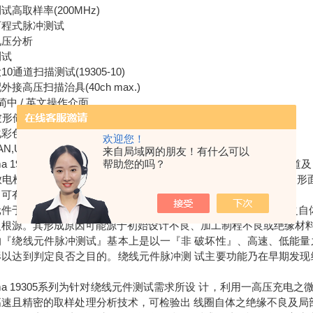
试高取样率(200MHz)
 可程式脉冲测试
电压分析
测试
0通道扫描测试(19305-10)
外接高压扫描治具(40ch max.)
 简中 / 英文操作介面
波形储存& 画面撷取功能
化彩色显示
欢迎您！
N,USB,RS232介面
来自局域网的朋友！有什么可以
帮助您的吗？
oma 19305系列为绕线元件脉冲测试器，系列机种包含19305单通道及1
电检测能力，10uH感量以上产品测试，拥 有波形面积比较、波形面积差比较、
，可有效检测线圈自体绝缘不良。
元件于生产检测包含电气特性、电气安规耐 压进行测试，而线圈之自
之根源。其形成原因可能源于初始设计不良、加工制程不良或绝缘材料
的『绕线元件脉冲测试』基本上是以一『非 破坏性』、高速、低能量
形以达到判定良否之目的。绕线元件脉冲测 试主要功能乃在早期发现
。
oma 19305系列为针对绕线元件测试需求所设 计，利用一高压充电
高速且精密的取样处理分析技术，可检验出 线圈自体之绝缘不良及局