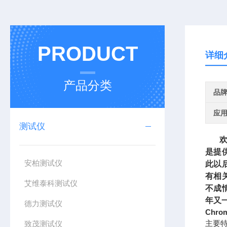
PRODUCT
详细
产品分类
品
应
测试仪
欢迎
是提
安柏测试仪
此以
有相
艾维泰科测试仪
不成
年又
德力测试仪
Chro
主要
致茂测试仪