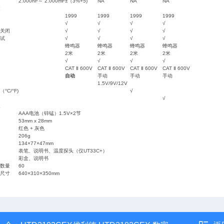
2.000nF～ 2.000mF
±（3%+5)
NA
NA
NA
1999
1999
1999
1999
√
√
√
√
关闭
√
√
√
√
试
√
√
√
√
蜂鸣器
蜂鸣器
蜂鸣器
蜂鸣器
2米
2米
2米
2米
√
√
√
√
CAT Ⅱ 600V
CAT Ⅱ 600V
CAT Ⅱ 600V
CAT Ⅱ 600V
自动
手动
手动
手动
1.5V/9V/12V
°C/°F)
√
√
AAA电池（锌锰）1.5V×2节
53mm x 28mm
红色 + 灰色
206g
134×77×47mm
表笔、说明书、温度探头（仅UT33C+）
彩盒、说明书
数量
60
尺寸
640×310×350mm