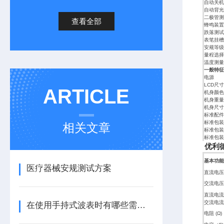
自动关机
自动背光
二极管测
查看全部
蜂鸣装置
跌落测试
表笔挂槽
安规等级
量程选择
温度测量（
一般特征
电源
LCD尺寸
ARTICLE
机身颜色
机身重量
机身尺寸
标准配件
标准包装
相关文章
标准包装
标准包装
优利德
基本功能
医疗器械安规测试方案
直流电压 
交流电压 
直流电流(
交流电流(
在使用手持式波表时有哪些需要注意的呢
电阻 (Ω)