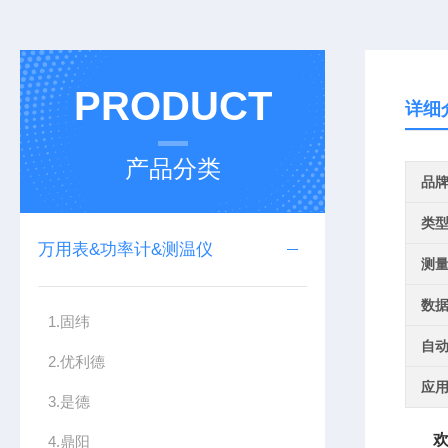
PRODUCT
详细
产品分类
品
类
万用表&功率计&测温仪
测
数
1.固纬
自
2.优利德
应
3.是德
欢迎
4.鼎阳