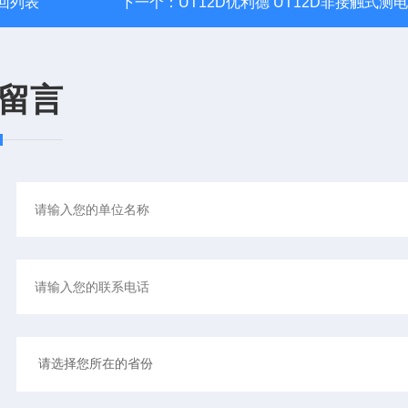
回列表
下一个：
UT12D优利德 UT12D非接触式测
留言