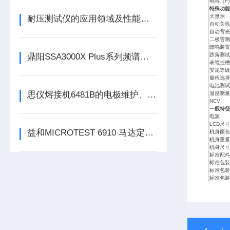
电容（F)
特殊功能
大显示
耐压测试仪的应用领域及性能特点
自动关机
自动背光
二极管测
蜂鸣装置
鼎阳SSA3000X Plus系列频谱分析仪
跌落测试
表笔挂槽
安规等级
量程选择
电池测试
思仪熔接机6481B的电极维护、清洁与更换周期深度解读
温度测量（
NCV
一般特征
电源
LCD尺寸
益和MICROTEST 6910 马达定子测试系统
机身颜色
机身重量
机身尺寸
标准配件
标准包装
标准包装
标准包装