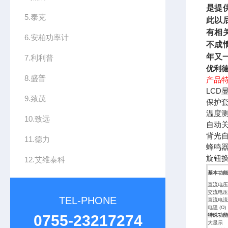
是提
5.泰克
此以
有相
6.安柏功率计
不成
年又
7.利利普
优利德
8.盛普
产品
LCD
9.致茂
保护套
温度
10.致远
自动
背光
11.德力
蜂鸣
旋钮
12.艾维泰科
基本功能
直流电压 
交流电压 
TEL-PHONE
直流电流(
电阻 (Ω)
0755-23217274
特殊功能
大显示