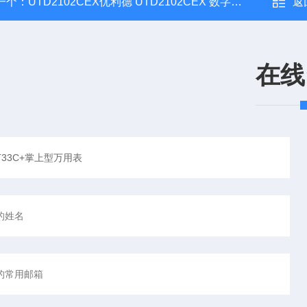
一个：
UTD2102CEX优利德 UTD2102CEX 数字存储示波器
返
在线