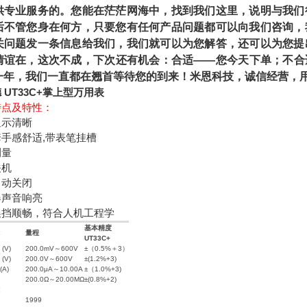
供专业服务的。您能在茫茫网海中，找到我们这里，说明与我们
后不管您身在何方，只要您有任何产品问题都可以向我们咨询，
关问题发一条信息给我们，我们就可以为您解答，还可以为您提
情谊在，这次不成，下次还有机会：合适——您今天下单；不合
一年，我们一直都在翘首等待您的到来！米恩科技，诚信经营，用
 UT33C+掌上型万用表
特点及特性：
显示清晰
手感舒适,带表笔挂槽
测量
关机
自动关闭
器声音响亮
换挡顺畅，符合人机工程学
基本精度
量程
UT33C+
(V)
200.0mV～600V
±（0.5%＋3）
(V)
200.0V～600V
±(1.2%+3)
A)
200.0μA～10.00A
±（1.0%+3)
200.0Ω～20.00MΩ
±(0.8%+2)
1999