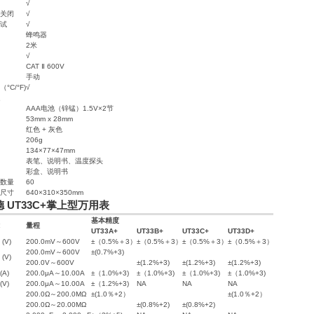
√
关闭
√
试
√
蜂鸣器
2米
√
CAT Ⅱ 600V
手动
°C/°F)
√
AAA电池（锌锰）1.5V×2节
53mm x 28mm
红色 + 灰色
206g
134×77×47mm
表笔、说明书、温度探头
彩盒、说明书
数量
60
尺寸
640×310×350mm
 UT33C+掌上型万用表
基本精度
量程
UT33A+
UT33B+
UT33C+
UT33D+
(V)
200.0mV～600V
±（0.5%＋3）
±（0.5%＋3）
±（0.5%＋3）
±（0.5%＋3）
200.0mV～600V
±(0.7%+3)
(V)
200.0V～600V
±(1.2%+3)
±(1.2%+3)
±(1.2%+3)
A)
200.0μA～10.00A
±（1.0%+3)
±（1.0%+3)
±（1.0%+3)
±（1.0%+3)
V)
200.0μA～10.00A
±（1.2%+3)
NA
NA
NA
200.0Ω～200.0MΩ
±(1.0％+2）
±(1.0％+2）
200.0Ω～20.00MΩ
±(0.8%+2)
±(0.8%+2)