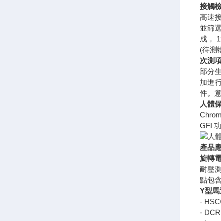
接觸
高速接
並篩
成， 
(待測
次測項
部分
加進行
件。意
人體保
Chr
GFI
產品
旋轉
耐壓測
點包含
Y型馬
- HSC
- DCR