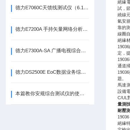
絕緣
德力E7060C天馈线测试仪（6.1GHz）
試，
繞線元
氣安
靠的
德力E7200A 手持矢量网络分析仪（300kHz-3GHz）
線圈
絕緣
190
德力E7300A-SA 广播电视综合测试仪（300kHz~3GHz）
定，
190
通道掃
德力DS2500E EoC数据业务综合测试仪
19
題。
馬達測
設備
本篇教你安规综合测试仪的使用注意事项
C/U
量測
耐壓測
190
絕緣
定檢出