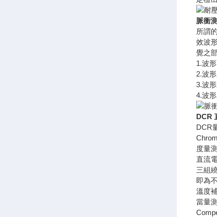
脈衝
所謂
效波
覺之
1.波形
2.波形
3.波形
4.波
DCR
DCR
Chr
度量測
直流電阻
三組
即為
溫度補償
當量測
Com