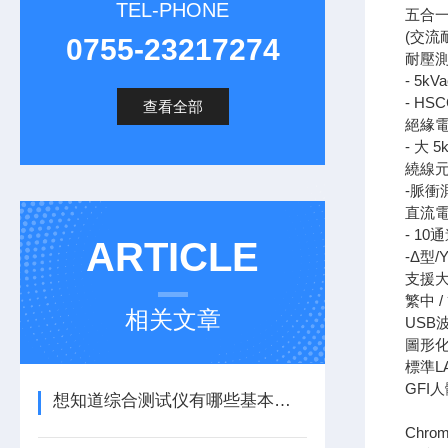
TEL-PHONE
五合
(交流
0755-23217274
耐壓測試
- 5kV
- H
查看全部
絕緣電
- 大 5
繞線元
-脈衝
直流
- 1
ARTICLE
-Δ型
支援大
繁中 
相关文章
USB
圖形
標準LA
GFI
想知道综合测试仪有哪些基本功能？看看这些吧
Chr