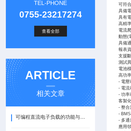
TEL-PHONE
可符合動
具備電池
0755-23217274
具有電
高精準度
電流爬升
查看全部
動態(電
具備
報表
支援
測試
電池模
ARTICLE
高功
- 電壓範
- 電流範
相关文章
- 功率範
客製
- 整
- B
可编程直流电子负载的功能与优势
- 多
應用