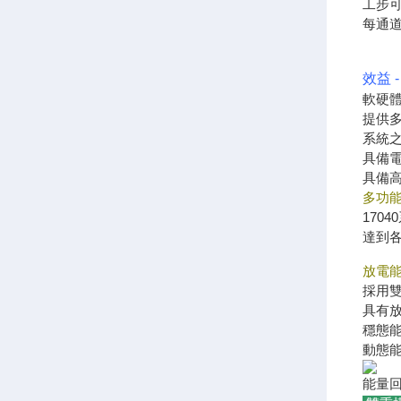
工步可
每通道
效益 
軟硬體之
提供多種
系統之
具備
具備
多功
17
達到各
放電
採用
具有放
穩態能
動態能
能量