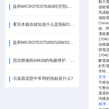
動力
益和MICROTEST6363经济型LCR测试仪
儲能
馬達
儲能
Chr
看完本篇你就知道什么是国标DTMB信号发生器了
能，
電能
17
益和MICROTEST5265/5266/5267变压器测试仪
況模擬
間電流
170
思仪熔接机6481B的电极维护、清洁与更换周期深度解读
斷電
針對
常時
安全 
示波器选型中常用的指标是什么?
可將
可整合
透過B
內建多項
精準 