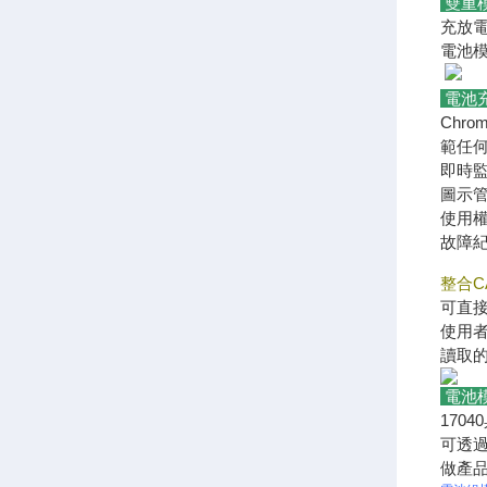
雙重
充放電
電池模
電池充放
Chr
範任
即時
圖示
使用
故障
整合CA
可直接
使用
讀取
電池模擬
17
可透
做產