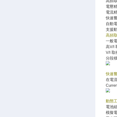
高頻取
電壓精度 :
電流精度 :
快速響
自動
支援動
高頻
一般
高V/
V/I 
分段積分
快速
在電
Curren
動態
電池
模擬電