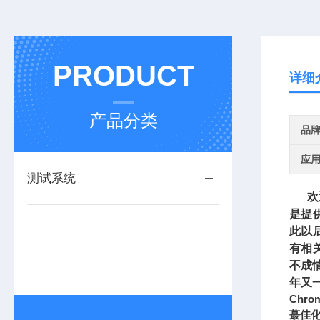
PRODUCT
详细
产品分类
品
应
测试系统
欢迎
是提
此以
有相
不成
年又
Chro
蕞佳