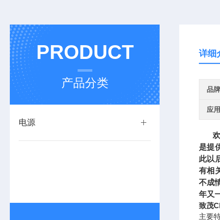
PRODUCT
详细
产品分类
品
应
电源
欢迎
是提
此以
有相
不成
年又
致茂Ch
主要