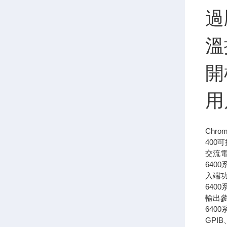
過
溫
開
用
Chr
400
交流
640
入端功
64
輸出
640
GPI