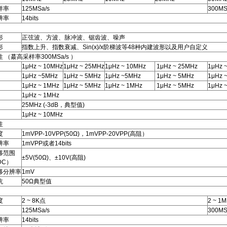
样率
125MSa/s
300MS
辨率
14bits
形
正弦波、方波、脉冲波、锯齿波、噪声
形
指数上升、指数衰减、Sin(x)/x阶梯波等48种内建波形以及用户自定义
 （蕞高采样率300MSa/s ）
1μHz ~ 10MHz
1μHz ~ 25MHz
1μHz ~ 10MHz
1μHz ~ 25MHz
1μHz 
1μHz ~5MHz
1μHz ~ 5MHz
1μHz ~5MHz
1μHz ~ 5MHz
1μHz 
1μHz ~ 1MHz
1μHz ~ 5MHz
1μHz ~ 1MHz
1μHz ~ 5MHz
1μHz 
1μHz ~ 1MHz
25MHz (-3dB，典型值)
1μHz ~ 10MHz
性
度
1mVPP-10VPP(50Ω)，1mVPP-20VPP(高阻）
辨率
1mVPP或者14bits
移范围
±5V(50Ω)、±10V(高阻)
DC）
移分辨率
1mV
抗
50Ω典型值
度
2 ~ 8K点
2 ~ 1
125MSa/s
300MS
辨率
14bits