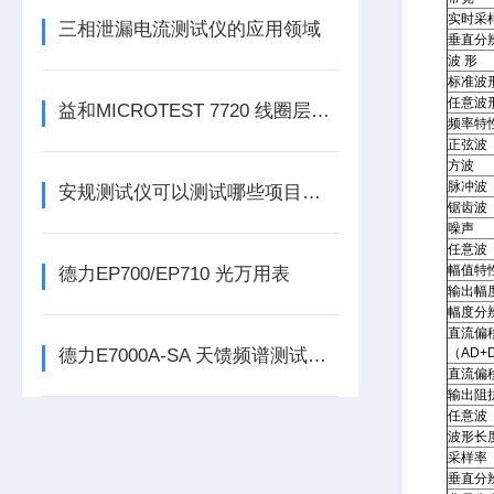
实时采
三相泄漏电流测试仪的应用领域
垂直分
波 形
标准波
任意波
益和MICROTEST 7720 线圈层间短路测试仪
频率特性
正弦波
方波
脉冲波
安规测试仪可以测试哪些项目呢？看看本篇吧
锯齿波
噪声
任意波
幅值特
德力EP700/EP710 光万用表
输出幅
幅度分
直流偏
德力E7000A-SA 天馈频谱测试仪（4.4GHz）
（AD+
直流偏
输出阻
任意波
波形长
采样率
垂直分