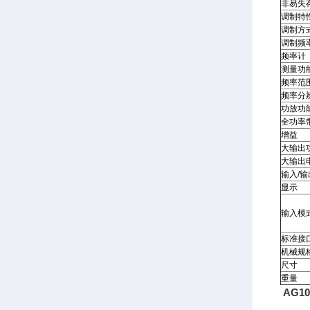
非易失
调制特
调制方
调制频
频率计
测量功
频率范围
频率分
功放功
全功率
增益
大输出
大输出
输入/输
显示
输入模
标准接
机械规
尺寸
重量
AG10