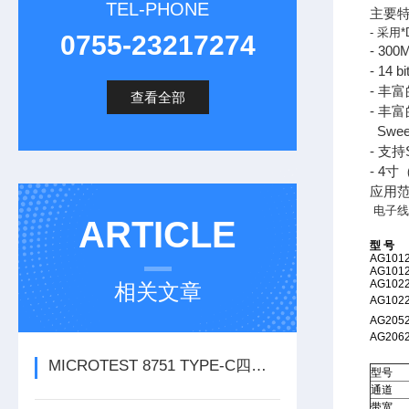
TEL-PHONE
主要
- 采用
0755-23217274
- 3
- 1
- 丰
查看全部
- 丰
Swee
- 支持
- 4
应用
电子
ARTICLE
型 号
AG101
AG101
AG102
相关文章
AG102
AG205
AG206
MICROTEST 8751 TYPE-C四线式线材测试仪
型号
通道
带宽