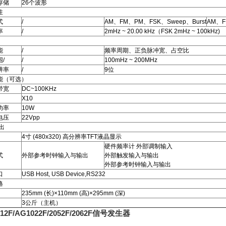
存储
26个波形
性
式
/
AM、FM、PM、FSK、Sweep、Burst
AM、F
率
/
2mHz ~ 20.00 kHz（FSK 2mHz ~ 100kHz)
能
/
频率周期、正负脉冲宽、占空比
/
/
100mHz ~ 200MHz
辨率
/
9位
能（可选）
带宽
DC~100KHz
X10
功率
10W
电压
22Vpp
出
4寸 (480x320) 高分辨率TFT液晶显示
硬件频率计 外部调制输入
式
外部参考时钟输入与输出
外部触发输入与输出
外部参考时钟输入与输出
口
USB Host, USB Device,RS232
格
235mm (长)×110mm (高)×295mm (深)
3公斤（主机）
12F/AG1022F/2052F/2062F信号发生器