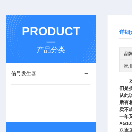
PRODUCT
详细
产品分类
品
应
信号发生器
欢迎
们是
从此
后有
卖不
一年
AG10
双通