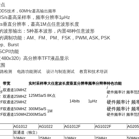
特点
*DDS技术，60MHz蕞高输出频率
00MS/s蕞高采样率，频率分辨率
1μHz
4 bits垂直分辨率，蕞高1M点任意波形长度
富的波形输出：5种基本波形，内置48种任意波形
富的调制功能：AM、FM、PM、FSK，PWM, ASK, PSK
p、Burst
SCPI功能
寸（480x320）高分辨率TFT液晶显示
范围
线路检测 电路功能测试 设计与制造测试 教育和技术培训
带宽
实时采样率
大任意波长度
垂直分辨率
频率分辩率
特色功能
2
/
双通道10MHZ
2F
硬件频率计 频率范围10
125MSa/S
8K点
2
双通道25MHZ
/
14bits
1μHz
硬件频率计 频率范
2F
双通道25MHZ
硬件频率计 频率范
2F
双通道50MHZ
300MSa/S
1M
2F
双通道150MHZ
300MSa/S
硬件频率计 频率范围10
AG1012
AG1022
AG1012F
AG1022F
AG205
双通道（独立）
10MHz
25MHz
10MHz
25MHz
50MH