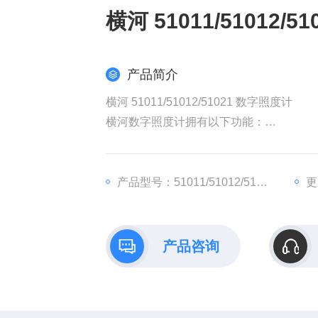
横河 51011/51012/
产品简介
横河 51011/51012/51021 数字照度计
横河数字照度计拥有以下功能：
大测量范围、高精度
可见范围相对光谱响应时间特性
良好的斜光特性
产品型号：51011/51012/51021
更
USB通信和USB电源
记录仪输出
产品咨询