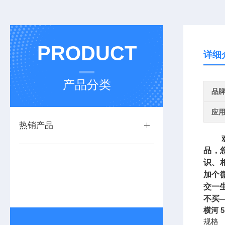
PRODUCT
详细
产品分类
品
应
热销产品
欢迎
品，
识、
加个
交一
不买
横河 5
规格