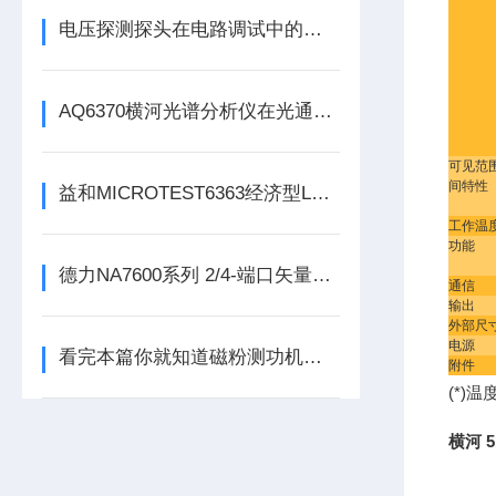
电压探测探头在电路调试中的应用
AQ6370横河光谱分析仪在光通信领域的重要性
可见范
间特性
益和MICROTEST6363经济型LCR测试仪
工作温
功能
德力NA7600系列 2/4-端口矢量网络分析仪/多端口测试仪
通信
输出
外部尺
电源
看完本篇你就知道磁粉测功机的特性有哪些了
附件
(*)
横河 5