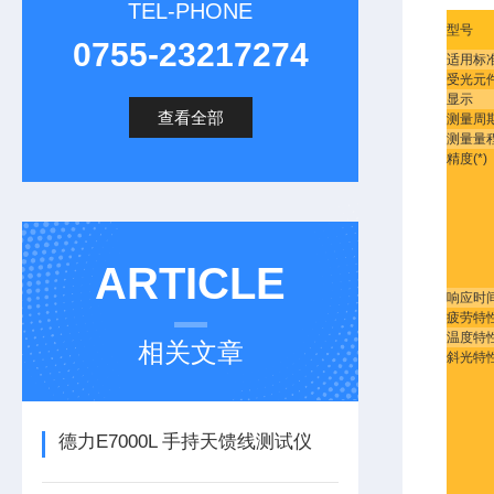
TEL-PHONE
型号
0755-23217274
适用标
受光元
显示
查看全部
测量周
测量量
精度(*)
ARTICLE
响应时
疲劳特
温度特
相关文章
斜光特
德力E7000L 手持天馈线测试仪