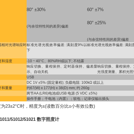
80° ±30%
60° ±7%
80° ±25%
(与余弦特性间的差异)偏差
(与余弦特性间的差异)偏差
围相对光谱响应时
标准光谱光视效率偏差: 满刻度9%以
标准光谱光视效率偏差: 满刻
下
度和湿度
-10 ~ 40°C、80%RH或以下; 不结露
响应切换、量程保持、定时器保持、偏差显
响应切换、量程保持、
示、自动关机
光强度测量、累积光照
USB
DC 1V ±5% (固定量程); 负载电阻: 100kΩ 或以上
寸和重量
约67(W) x 177(H) x 38(D) mm; 约 260g
两节AA (LR6)电池或USB 电源 (5 VDC ±5%)
操作手册；干电池（内置）；软包；记录仪输出插头
温度为23±2°C时，精度为±(读数百分比±小有效位数)
1011/51012/51021 数字照度计