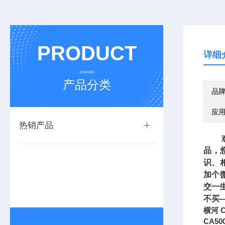
PRODUCT
详细
产品分类
品
应
热销产品
欢迎
品，
识、
加个
交一
不买
横河 C
CA5