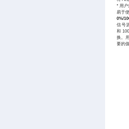
* 用
易于
0%/1
信号
和1
换。
要的