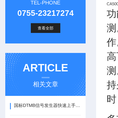
TEL-PHONE
CA50
功
0755-23217274
测
查看全部
作
高
ARTICLE
测
持
相关文章
时
国标DTMB信号发生器快速上手：PN420/595/945三种帧头怎么选