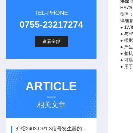
洪深 
HS7
TEL-PHONE
型号：
详细
0755-23217274
● 1
● 与
● 根
查看全部
● 产
● 整
● 可
● 用
ARTICLE
相关文章
介绍2403 DP1.3信号发生器的技术特点