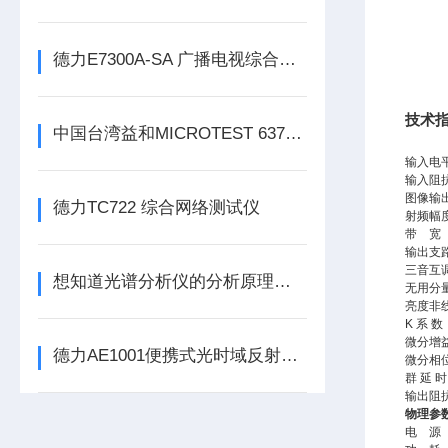
德力E7300A-SA 广播电视综合测试仪（300kHz~3GHz）
技术
中国台湾益和MICROTEST 6374 LCR测试仪
输入电
输入阻
图像输
德力TC722 综合网络测试仪
射频幅
带 宽
输出支
三音互
想知道光谱分析仪的分析原理就看看这些吧
无用分
亮度非
K 系 数
微分增
德力AE1001便携式光时域反射分析仪（OTDR）
微分相
群 延 时
输出阻
物理参
电 源