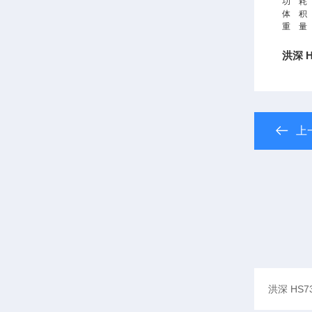
功 耗
体 积
重 量
洪深 
上