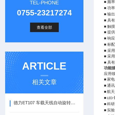
TEL-PHONE
■ 频
■ 功
0755-23217274
■ 输
■ 具
■ 触
查看全部
■ 提
■ 响
■ 标
■ 
■ 采
ARTICLE
■ 
功能
应用
家电
■
相关文章
通讯
■
航天
■
■ LED
德力ET107 车载天线自动旋转平台
科研
■
实验
■