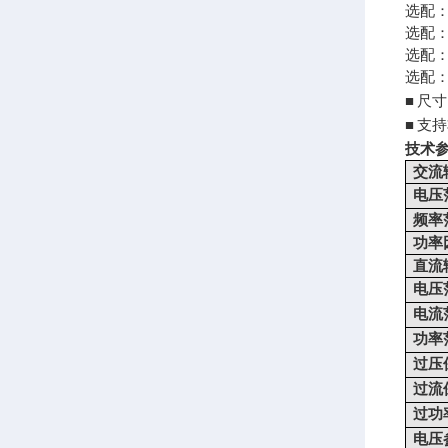
选配
选配
选配
选配
尺寸
■
支持
■
技术
交流
电压
频率
功率
直流
电压
电流
功率
过压
过流
过功
电压