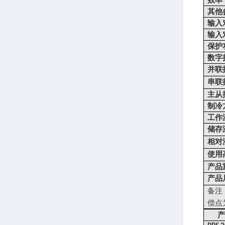
效率
其他
输入
输入
保护
数字
并联
串联
主从
制冷
工作
储存
相对
使用
产品
产品
备注
偿点
产