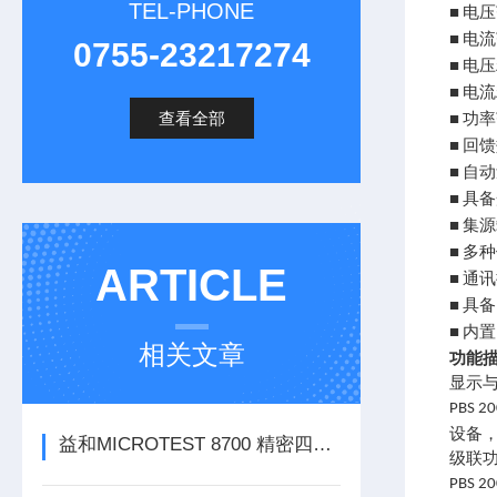
TEL-PHONE
电压
■
电流
■
0755-23217274
电压
■
电流
■
查看全部
功率
■
回馈
■
自动
■
具备
■
集源
■
多
■
ARTICLE
通讯
■
具备
■
内置
■
相关文章
功能
显示
PBS 20
设备
益和MICROTEST 8700 精密四线式线材测试仪
级联
PBS 20