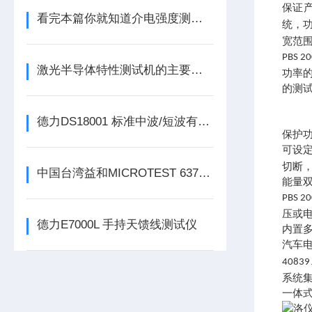
保证
看完本篇你就知道介电强度测试仪的系统组成了
统，
宽范
PBS 20
激光半导体特性测试机的主要特点
功率
的测
德力DS18001 标准中波/短波有源环形天线
保护
可设
切断
中国台湾益和MICROTEST 6373 LCR测试仪
能量
PBS 20
压或
德力E7000L 手持天馈线测试仪
内置
汽车
40839
系统
一体