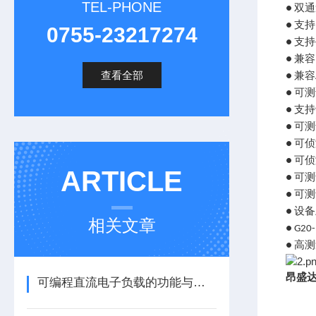
TEL-PHONE
双通
●
支持
●
0755-23217274
支持
●
兼容
●
查看全部
兼容
●
可测
●
支持
●
可测
●
可侦
●
可侦
●
ARTICLE
可测
●
可测
●
设备
●
相关文章
● G20
高测
●
昂盛
可编程直流电子负载的功能与优势