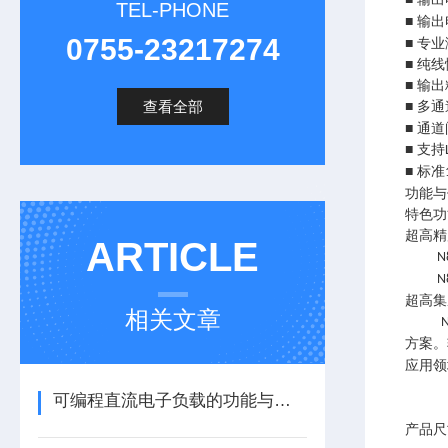
TEL-PHONE
■ 输
0755-23217274
■ 专
■ 纯
■ 输
查看全部
■ 多
■ 通
■ 支持
■ 标准
功能与
特色功
超高精
ARTICLE
N
N
超高集
相关文章
方案。
应用领
可编程直流电子负载的功能与优势
产品尺